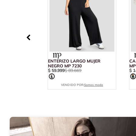
ENTERIZO LARGO MUJER
CA
NEGRO MP 7230
MP
$
59
.
999
$
89
.
669
$
1
VENDIDO POR:
Somos moda