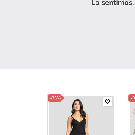
Lo sentimos,
10
.
s
-
33%
-