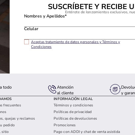
SUSCRÍBETE Y RECIBE 
Entérate de lanzamientos exclusivos, nu
Nombres y Apellidos*
Celular
Aceptas tratamiento de datos personales y Términos y
Condiciones
a todo
Atención
Devolu
s
al cliente
y garan
DAMOS
INFORMACIÓN LEGAL
s frecuentes
Términos y condiciones
anos
Políticas de privacidad
es, quejas y reclamos
Políticas de devoluciones
tu pedido
Promociones
 sitio
Pago con ADDI y chat de venta asistida