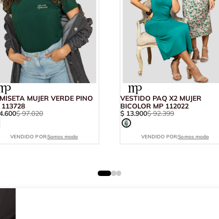
MISETA MUJER VERDE PINO
VESTIDO PAQ X2 MUJER
 113728
BICOLOR MP 112022
4
.
600
$
97
.
020
$
13
.
900
$
92
.
399
VENDIDO POR:
Somos moda
VENDIDO POR:
Somos moda