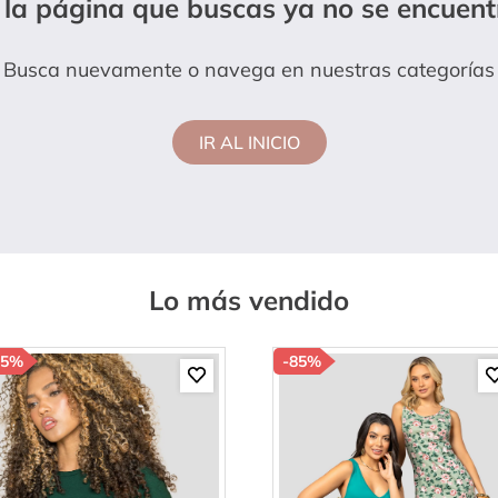
 la página que buscas ya no se encuent
hort
Busca nuevamente o navega en nuestras categorías
IR AL INICIO
Lo más vendido
85%
-
85%