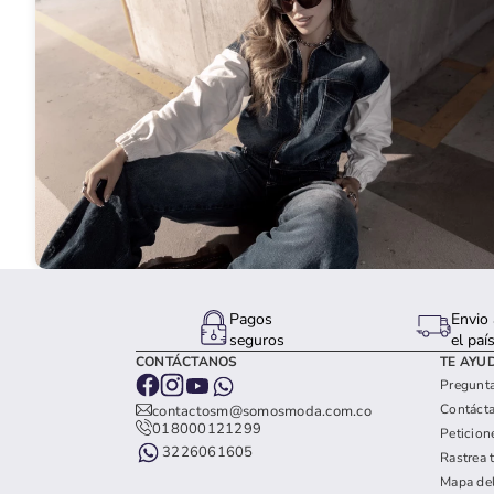
Pagos
Envio 
seguros
el paí
CONTÁCTANOS
TE AYU
Pregunta
Contáct
contactosm@somosmoda.com.co
018000121299
Peticion
3226061605
Rastrea 
Mapa del