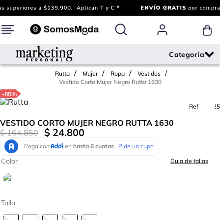
Rutta
Mujer
Ropa
Vestidos
Vestido Corto Mujer Negro Rutta 1630
-
85%
Ref.
731325
VESTIDO CORTO MUJER NEGRO RUTTA 1630
$
24
.
800
$
164
.
850
Color
Guia de tallas
Talla