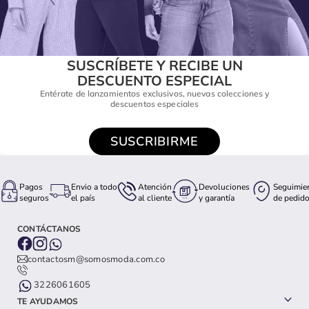
SUSCRÍBETE Y RECIBE UN
DESCUENTO ESPECIAL
Entérate de lanzamientos exclusivos, nuevas colecciones y
descuentos especiales
SUSCRIBIRME
Pagos
Envio a todo
Atención
Devoluciones
Seguimie
seguros
el país
al cliente
y garantía
de pedid
CONTÁCTANOS
contactosm@somosmoda.com.co
3226061605
TE AYUDAMOS