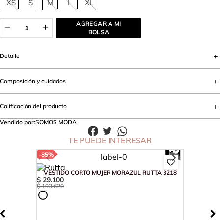
XS
S
M
L
XL
AGREGAR A MI
BOLSA
Detalle
Composición y cuidados
Calificación del producto
Vendido por:
SOMOS MODA
TE PUEDE INTERESAR
-
85%
VESTIDO CORTO MUJER MORAZUL RUTTA 3218
$
29
.
100
$
193
.
620