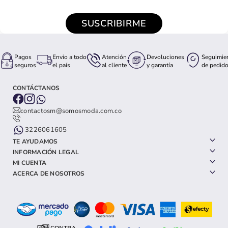
SUSCRIBIRME
Pagos
Envio a todo
Atención
Devoluciones
Seguimie
seguros
el país
al cliente
y garantía
de pedid
CONTÁCTANOS
contactosm@somosmoda.com.co
3226061605
TE AYUDAMOS
INFORMACIÓN LEGAL
MI CUENTA
ACERCA DE NOSOTROS