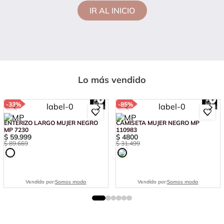
IR AL INICIO
Lo más vendido
-
33%
-
85%
ENTERIZO LARGO MUJER NEGRO
CAMISETA MUJER NEGRO MP
MP 7230
110983
$
59
.
999
$
4800
$
89
.
669
$
31
.
499
Vendido por:
Somos moda
Vendido por:
Somos moda