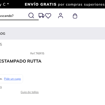
 buscando?
LOG
55
Ref.
769115
 ESTAMPADO RUTTA
Guia de tallas