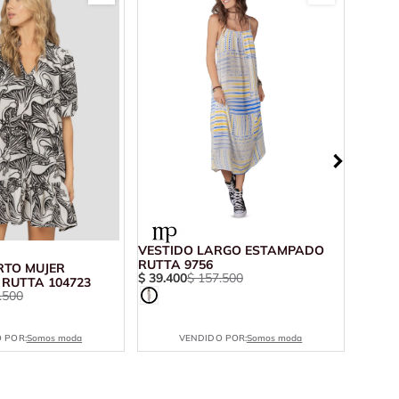
VESTIDO LARGO ESTAMPADO
RUTTA 9756
RTO MUJER
VESTI
$
39
.
400
$
157
.
500
 RUTTA 104723
BOTEL
.
500
$
20
.
0
 POR:
Somos moda
VENDIDO POR:
Somos moda