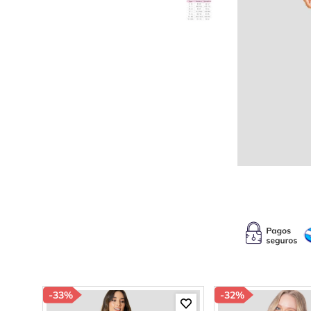
10
.
c
-
33%
-
32%