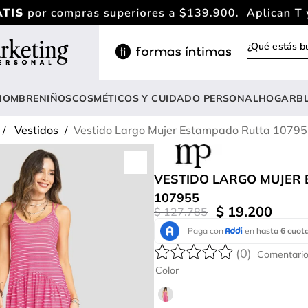
¿Qué estás
INOS MÁS BUSCADOS
rasier
HOMBRE
NIÑOS
COSMÉTICOS Y CUIDADO PERSONAL
HOGAR
B
estidos
Vestidos
Vestido Largo Mujer Estampado Rutta 1079
ody
nterizo
VESTIDO LARGO MUJER
lusas
107955
$
19
.
200
$
127
.
785
estido
amiseta mujer
(
0
)
lusa
Color
opa deportiva mujer