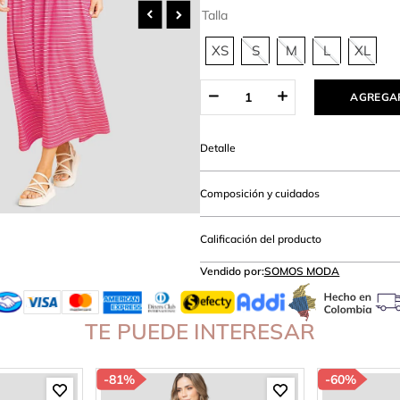
rop top
Talla
XS
S
M
L
XL
AGREGAR
Detalle
Composición y cuidados
Calificación del producto
Vendido por:
SOMOS MODA
TE PUEDE INTERESAR
-
81%
-
60%