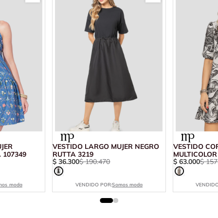
UJER
VESTIDO LARGO MUJER NEGRO
VESTIDO CO
 107349
RUTTA 3219
MULTICOLOR
$
36
.
300
$
190
.
470
$
63
.
000
$
157
mos moda
VENDIDO POR:
Somos moda
VENDIDO