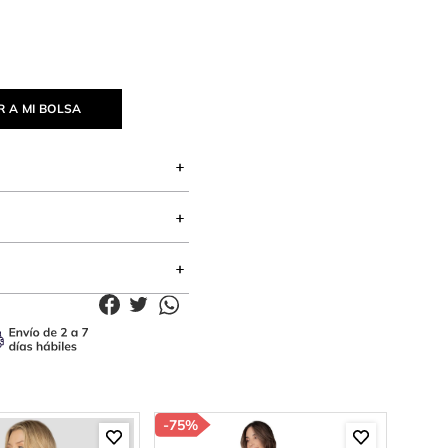
 A MI BOLSA
-
75%
-
85%