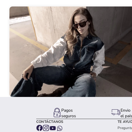
Pagos
Envio 
seguros
el paí
CONTÁCTANOS
TE AYU
Pregunta