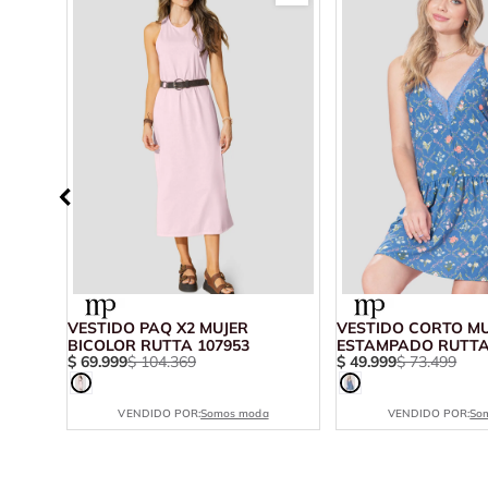
BLANCO
VESTIDO PAQ X2 MUJER
VESTIDO CORTO M
BICOLOR RUTTA 107953
ESTAMPADO RUTTA
$
69
.
999
$
104
.
369
$
49
.
999
$
73
.
499
VENDIDO POR:
Somos moda
VENDIDO POR:
So