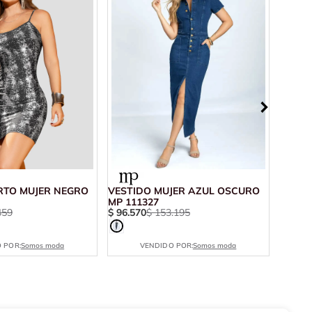
RTO MUJER NEGRO
VESTIDO MUJER AZUL OSCURO
VESTI
MP 111327
MP 11
459
$
96
.
570
$
153
.
195
$
60
.
0
 POR:
Somos moda
VENDIDO POR:
Somos moda