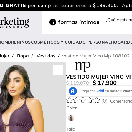
¿Qué estás
INOS MÁS BUSCADOS
ody
HOMBRE
NIÑOS
COSMÉTICOS Y CUIDADO PERSONAL
HOGAR
B
estidos
ujer
Ropa
Vestidos
Vestido Mujer Vino Mp 108102
rasier
lusas
VESTIDO MUJER VINO M
nterizo
$
17
.
900
$
119
.
070
estido
(
0
)
hort
Color
onjunto
anties
Talla