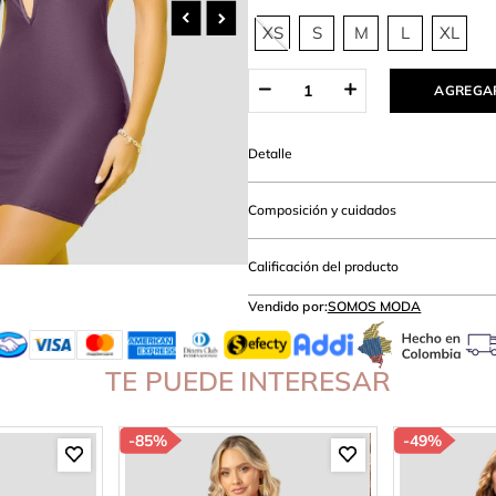
amibuzo
XS
S
M
L
XL
AGREGAR
Detalle
Composición y cuidados
Calificación del producto
Vendido por:
SOMOS MODA
TE PUEDE INTERESAR
-
85%
-
49%