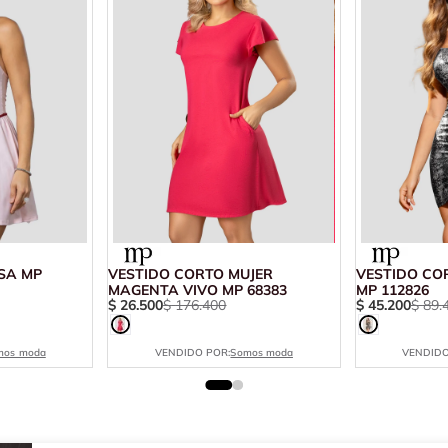
SA MP
VESTIDO CORTO MUJER
VESTIDO CO
MAGENTA VIVO MP 68383
MP 112826
$
26
.
500
$
176
.
400
$
45
.
200
$
89
.
mos moda
VENDIDO POR:
Somos moda
VENDIDO