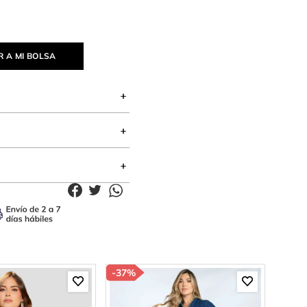
 A MI BOLSA
-
37%
-
34%