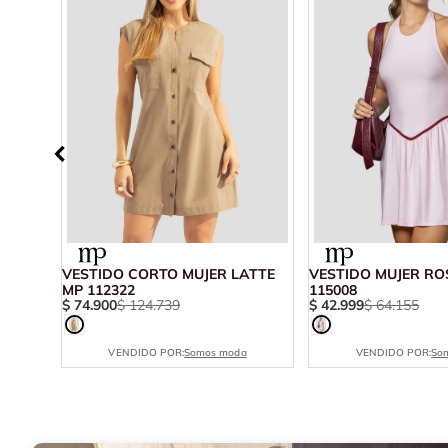
ZUL
VESTIDO CORTO MUJER LATTE
VESTIDO MUJER RO
MP 112322
115008
$
74
.
900
$
124
.
739
$
42
.
999
$
64
.
155
VENDIDO POR:
Somos moda
VENDIDO POR:
So