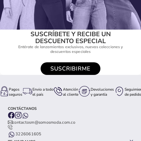
SUSCRÍBETE Y RECIBE UN
DESCUENTO ESPECIAL
Entérate de lanzamientos exclusivos, nuevas colecciones y
descuentos especiales
SUSCRIBIRME
Pagos
Envio a todo
Atención
Devoluciones
Seguimie
seguros
el país
al cliente
y garantía
de pedid
CONTÁCTANOS
contactosm@somosmoda.com.co
3226061605