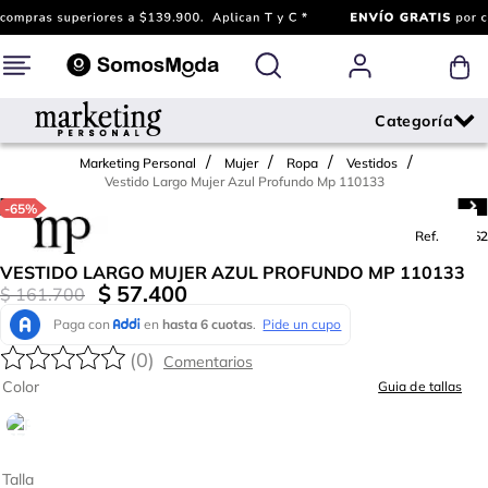
Marketing Personal
Mujer
Ropa
Vestidos
Vestido Largo Mujer Azul Profundo Mp 110133
-
65%
Ref.
773062
VESTIDO LARGO MUJER AZUL PROFUNDO MP 110133
$
57
.
400
$
161
.
700
(
0
)
Color
Guia de tallas
Talla