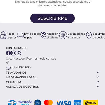
Entérate de lanzamientos exclusivos, nuevas colecciones y
descuentos especiales
SUSCRIBIRME
Pagos
Envio a todo
Atención
Devoluciones
Seguimie
seguros
el país
al cliente
y garantía
de pedid
CONTÁCTANOS
contactosm@somosmoda.com.co
3226061605
TE AYUDAMOS
INFORMACIÓN LEGAL
MI CUENTA
ACERCA DE NOSOTROS