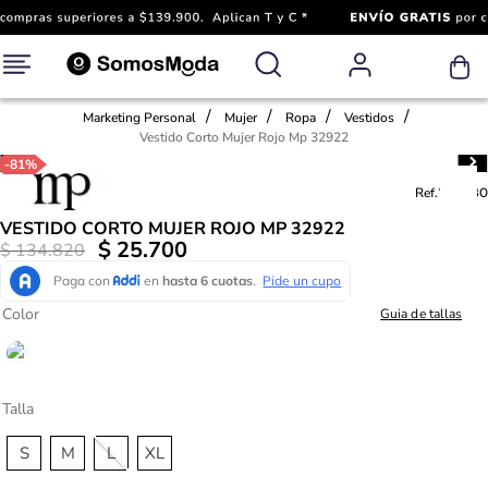
Marketing Personal
Mujer
Ropa
Vestidos
Vestido Corto Mujer Rojo Mp 32922
-
81%
Ref.
773380
VESTIDO CORTO MUJER ROJO MP 32922
$
25
.
700
$
134
.
820
Color
Guia de tallas
Talla
S
M
L
XL