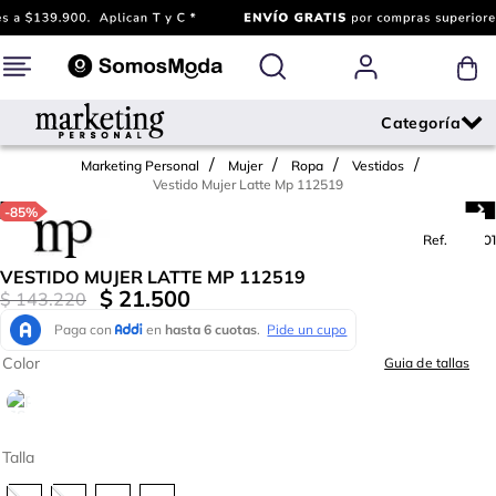
Marketing Personal
Mujer
Ropa
Vestidos
Vestido Mujer Latte Mp 112519
-
85%
Ref.
782001
VESTIDO MUJER LATTE MP 112519
$
21
.
500
$
143
.
220
Color
Guia de tallas
Talla