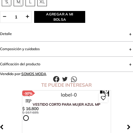
S
M
L
XL
AGREGAR A MI
BOLSA
Detalle
Composición y cuidados
Calificación del producto
Vendido por:
SOMOS MODA
TE PUEDE INTERESAR
-
90%
VESTIDO CORTO PARA MUJER AZUL MP
$
16
.
800
$
167
.
685