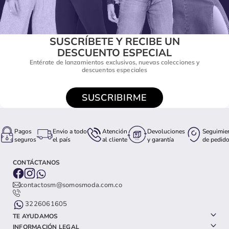
SUSCRÍBETE Y RECIBE UN
DESCUENTO ESPECIAL
Entérate de lanzamientos exclusivos, nuevas colecciones y
descuentos especiales
SUSCRIBIRME
Pagos
Envio a todo
Atención
Devoluciones
Seguimie
seguros
el país
al cliente
y garantía
de pedid
CONTÁCTANOS
contactosm@somosmoda.com.co
3226061605
TE AYUDAMOS
INFORMACIÓN LEGAL