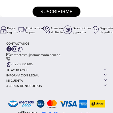
SUSCRIBIRME
Pagos
Envio a todo
Atención
Devoluciones
Seguimie
seguros
el país
al cliente
y garantía
de pedid
CONTÁCTANOS
contactosm@somosmoda.com.co
3226061605
TE AYUDAMOS
INFORMACIÓN LEGAL
MI CUENTA
ACERCA DE NOSOTROS