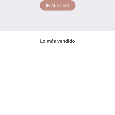
IR AL INICIO
Lo más vendido
-
33%
-
85%
ENTERIZO LARGO MUJER NEGRO
MP 7230
$
59
.
999
$
89
.
669