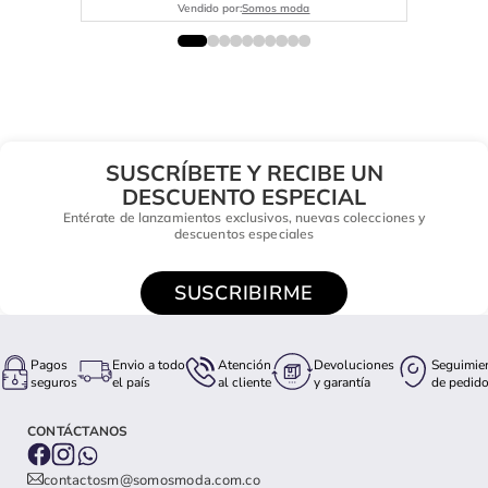
Vendido por:
Somos moda
SUSCRÍBETE Y RECIBE UN
DESCUENTO ESPECIAL
Entérate de lanzamientos exclusivos, nuevas colecciones y
descuentos especiales
SUSCRIBIRME
Pagos
Envio a todo
Atención
Devoluciones
Seguimie
seguros
el país
al cliente
y garantía
de pedid
CONTÁCTANOS
contactosm@somosmoda.com.co