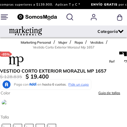
Marketing Personal
Mujer
Ropa
Vestidos
Vestido Corto Exterior Morazul Mp 1657
-
85%
Ref.
731477
VESTIDO CORTO EXTERIOR MORAZUL MP 1657
$
19
.
400
$
128
.
835
Color
Guia de tallas
Talla