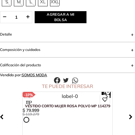
S
M
L
XL
XXL
AGREGAR A MI
BOLSA
Detalle
Composición y cuidados
Calificación del producto
Vendido por:
SOMOS MODA
TE PUEDE INTERESAR
-
33%
VESTIDO CORTO MUJER ROSA POLVO MP 114279
$
79
.
999
$
119
.
279