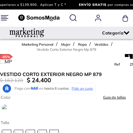
Marketing Personal
Mujer
Ropa
Vestidos
Vestido Corto Exterior Negro Mp 879
-
85%
Ref.
733921
VESTIDO CORTO EXTERIOR NEGRO MP 879
$
24
.
400
$
162
.
120
Color
Guia de tallas
Talla