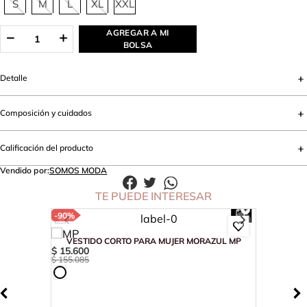
S
M
L
XL
XXL
AGREGAR A MI
BOLSA
Detalle
Composición y cuidados
Calificación del producto
Vendido por:
SOMOS MODA
TE PUEDE INTERESAR
-
90%
VESTIDO CORTO PARA MUJER MORAZUL MP
$
15
.
600
$
155
.
085