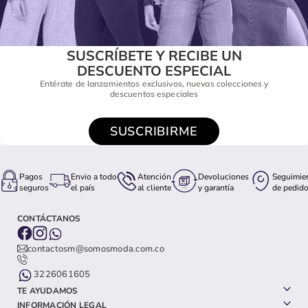
SUSCRÍBETE Y RECIBE UN
DESCUENTO ESPECIAL
Entérate de lanzamientos exclusivos, nuevas colecciones y
descuentos especiales
SUSCRIBIRME
Pagos
Envio a todo
Atención
Devoluciones
Seguimie
seguros
el país
al cliente
y garantía
de pedid
CONTÁCTANOS
contactosm@somosmoda.com.co
3226061605
TE AYUDAMOS
INFORMACIÓN LEGAL