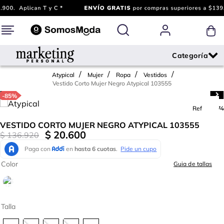
Atypical
Mujer
Ropa
Vestidos
Vestido Corto Mujer Negro Atypical 103555
-
85%
Ref.
752174
VESTIDO CORTO MUJER NEGRO ATYPICAL 103555
$
20
.
600
$
136
.
920
Color
Guia de tallas
Talla