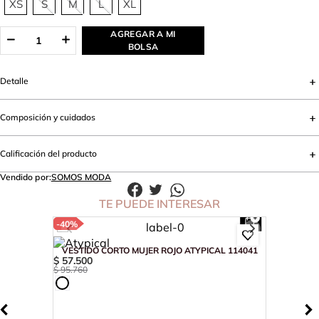
XS
S
M
L
XL
AGREGAR A MI
BOLSA
Detalle
Composición y cuidados
Calificación del producto
Vendido por:
SOMOS MODA
TE PUEDE INTERESAR
-
40%
VESTIDO CORTO MUJER ROJO ATYPICAL 114041
$
57
.
500
$
95
.
760