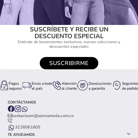
SUSCRÍBETE Y RECIBE UN
DESCUENTO ESPECIAL
Entérate de lanzamientos exclusivos, nuevas colecciones y
descuentos especiales
SUSCRIBIRME
Pagos
Envio a todo
Atención
Devoluciones
Seguimie
seguros
el país
al cliente
y garantía
de pedid
CONTÁCTANOS
contactosm@somosmoda.com.co
3226061605
TE AYUDAMOS