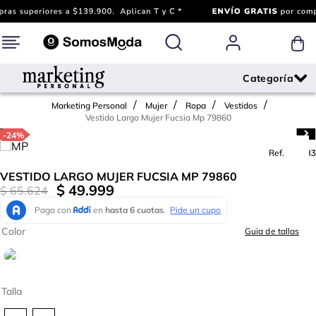
Marketing Personal
Mujer
Ropa
Vestidos
Vestido Largo Mujer Fucsia Mp 79860
-
24%
Ref.
666683
VESTIDO LARGO MUJER FUCSIA MP 79860
$
49
.
999
$
65
.
624
Color
Guia de tallas
Talla