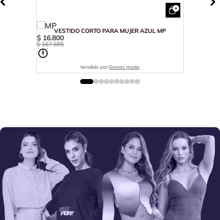
VESTIDO CORTO PARA MUJER AZUL MP
$
16
.
800
$
167
.
685
Vendido por:
Somos moda