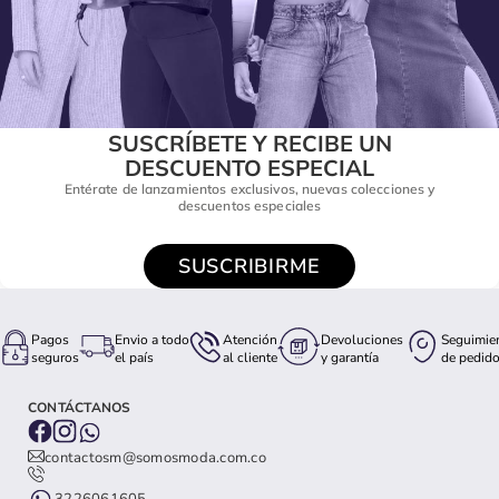
SUSCRÍBETE Y RECIBE UN
DESCUENTO ESPECIAL
Entérate de lanzamientos exclusivos, nuevas colecciones y
descuentos especiales
SUSCRIBIRME
Pagos
Envio a todo
Atención
Devoluciones
Seguimie
seguros
el país
al cliente
y garantía
de pedid
CONTÁCTANOS
contactosm@somosmoda.com.co
3226061605