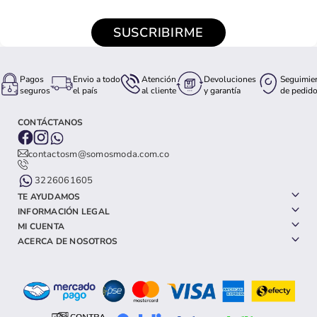
SUSCRIBIRME
Pagos
Envio a todo
Atención
Devoluciones
Seguimie
seguros
el país
al cliente
y garantía
de pedid
CONTÁCTANOS
contactosm@somosmoda.com.co
3226061605
TE AYUDAMOS
INFORMACIÓN LEGAL
MI CUENTA
ACERCA DE NOSOTROS