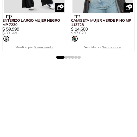
ENTERIZO LARGO MUJER NEGRO
CAMISETA MUJER VERDE PINO MP
MP 7230
113728
$
59
.
999
$
14
.
600
$
89
.
669
$
97
.
020
Vendido por:
Somos moda
Vendido por:
Somos moda