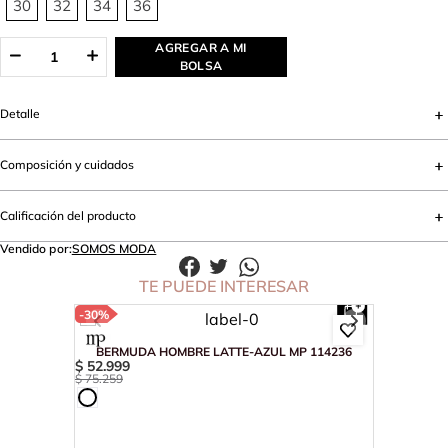
30
32
34
36
AGREGAR A MI
BOLSA
Detalle
Composición y cuidados
Calificación del producto
Vendido por:
SOMOS MODA
TE PUEDE INTERESAR
-
30%
BERMUDA HOMBRE LATTE-AZUL MP 114236
$
52
.
999
$
75
.
259