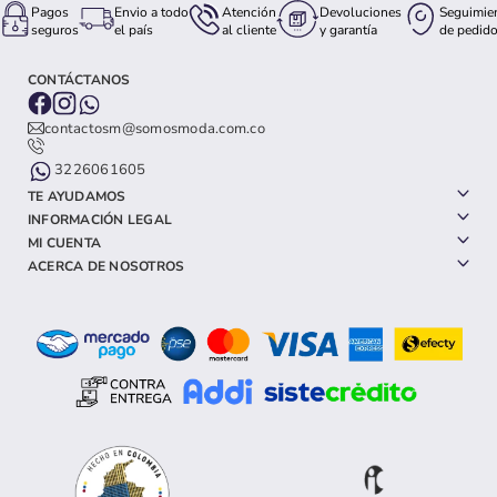
Pagos
Envio a todo
Atención
Devoluciones
Seguimie
seguros
el país
al cliente
y garantía
de pedid
CONTÁCTANOS
contactosm@somosmoda.com.co
3226061605
TE AYUDAMOS
INFORMACIÓN LEGAL
MI CUENTA
ACERCA DE NOSOTROS