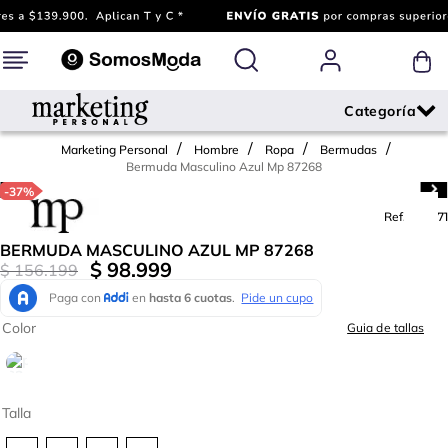
Marketing Personal
Hombre
Ropa
Bermudas
Bermuda Masculino Azul Mp 87268
-
37%
Ref.
637071
BERMUDA MASCULINO AZUL MP 87268
$
98
.
999
$
156
.
199
Color
Guia de tallas
Talla