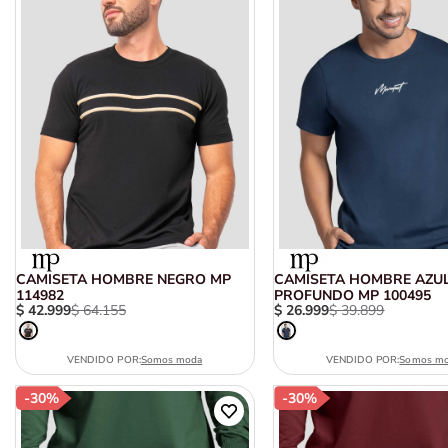
CAMISETA HOMBRE NEGRO MP
CAMISETA HOMBRE AZU
114982
PROFUNDO MP 100495
$
42
.
999
$
64
.
155
$
26
.
999
$
39
.
899
VENDIDO POR:
Somos moda
VENDIDO POR:
Somos m
-
30%
-
30%