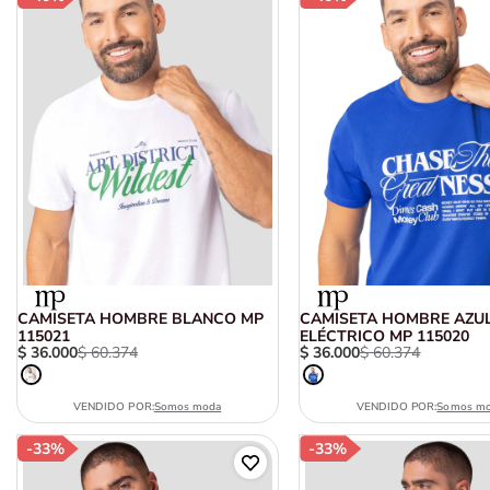
anties
CAMISETA HOMBRE BLANCO MP
CAMISETA HOMBRE AZU
115021
ELÉCTRICO MP 115020
$
36
.
000
$
60
.
374
$
36
.
000
$
60
.
374
VENDIDO POR:
Somos moda
VENDIDO POR:
Somos m
-
33%
-
33%