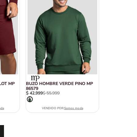
LOT MP
BUZO HOMBRE VERDE PINO MP
86579
$
42
.
999
$
55
.
999
oda
VENDIDO POR:
Somos moda