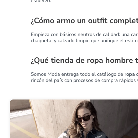
esfuerzo.
Rosa
ROSADO
¿Cómo armo un outfit comple
TAUPE
Empieza con básicos neutros de calidad: una ca
Verde
chaqueta, y calzado limpio que unifique el estilo
VERDE MILITAR
Verde Musgo
¿Qué tienda de ropa hombre t
VERDE OLIVA
Somos Moda entrega todo el catálogo de
ropa 
VINOTINTO
rincón del país con procesos de compra rápidos 