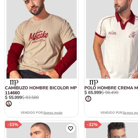
CAMIBUZO HOMBRE BICOLOR MP
POLO HOMBRE CREMA M
$
65
.
999
$
98
.
490
114660
$
55
.
999
$
83
.
580
VENDIDO POR:
Somos moda
VENDIDO POR:
Somos m
-
33%
-
32%