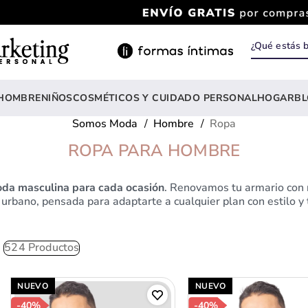
¿Qué estás
INOS MÁS BUSCADOS
rasier
HOMBRE
NIÑOS
COSMÉTICOS Y CUIDADO PERSONAL
HOGAR
B
ody
Somos Moda
Hombre
Ropa
estidos
ROPA PARA HOMBRE
nterizo
da masculina para cada ocasión
. Renovamos tu armario con 
lusas
 urbano, pensada para adaptarte a cualquier plan con estilo y
estido
lusa
524
Productos
amiseta mujer
onjunto
NUEVO
NUEVO
-
40%
-
40%