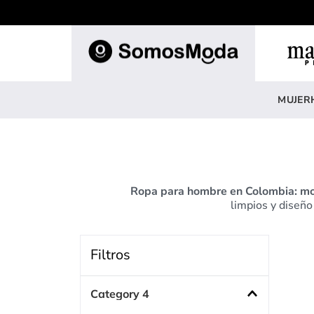
TÉRM
1
.
b
MUJER
2
.
b
3
.
v
4
.
e
Ropa para hombre en Colombia: mo
5
.
b
limpios y diseño
6
.
v
7
.
b
Filtros
8
.
c
9
.
c
Category 4