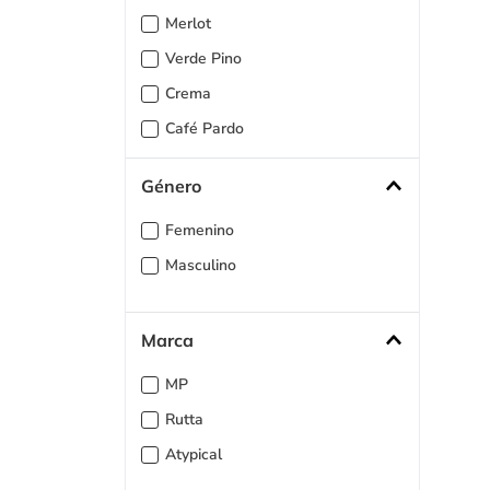
Merlot
Verde Pino
Crema
Café Pardo
Azul Baby
Género
Latte-Azul
Femenino
Azul Indigo
Masculino
Verde-Azul
Girasol
Crema-Azul
Marca
Vino-Rosa-Blanco
MP
Rosa Polvo
Rutta
Hortensia
Atypical
Gris-Azul