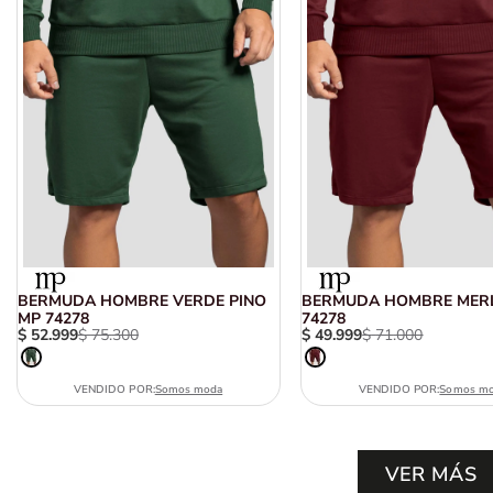
BERMUDA HOMBRE VERDE PINO
BERMUDA HOMBRE MER
MP 74278
74278
$
52
.
999
$
75
.
300
$
49
.
999
$
71
.
000
VENDIDO POR:
Somos moda
VENDIDO POR:
Somos m