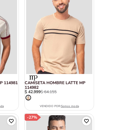
P 114981
CAMISETA HOMBRE LATTE MP
114982
$
42
.
999
$
64
.
155
oda
VENDIDO POR:
Somos moda
-
27%