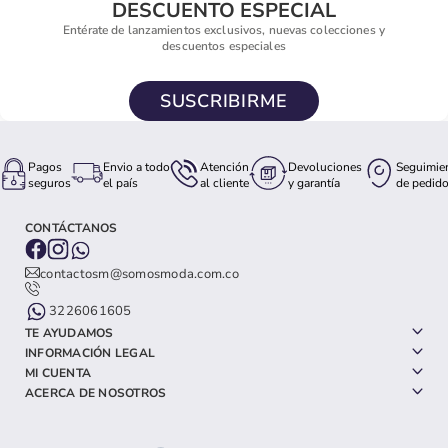
DESCUENTO ESPECIAL
Entérate de lanzamientos exclusivos, nuevas colecciones y
descuentos especiales
SUSCRIBIRME
Pagos
Envio a todo
Atención
Devoluciones
Seguimie
seguros
el país
al cliente
y garantía
de pedid
CONTÁCTANOS
contactosm@somosmoda.com.co
3226061605
TE AYUDAMOS
INFORMACIÓN LEGAL
MI CUENTA
ACERCA DE NOSOTROS