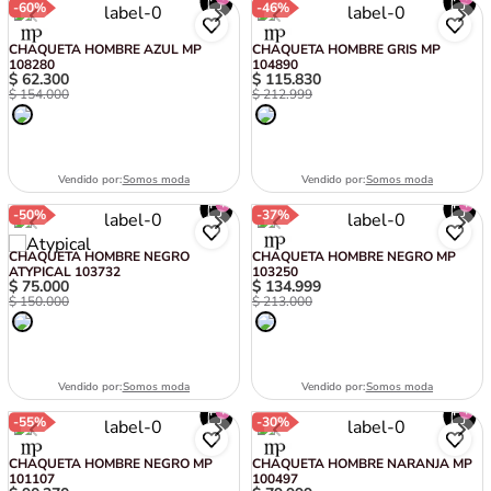
-
60%
-
46%
CHAQUETA HOMBRE AZUL MP
CHAQUETA HOMBRE GRIS MP
108280
104890
$
62
.
300
$
115
.
830
$
154
.
000
$
212
.
999
Vendido por:
Somos moda
Vendido por:
Somos moda
-
50%
-
37%
CHAQUETA HOMBRE NEGRO
CHAQUETA HOMBRE NEGRO MP
ATYPICAL 103732
103250
$
75
.
000
$
134
.
999
$
150
.
000
$
213
.
000
Vendido por:
Somos moda
Vendido por:
Somos moda
-
55%
-
30%
CHAQUETA HOMBRE NEGRO MP
CHAQUETA HOMBRE NARANJA MP
101107
100497