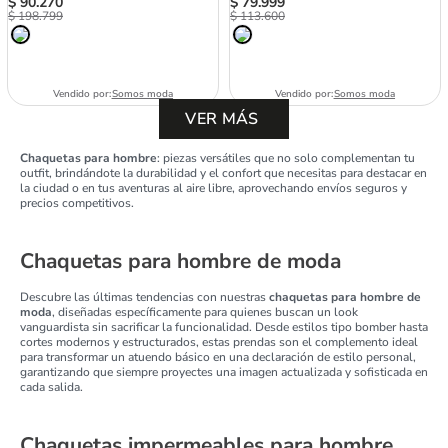
$
90
.
270
$
79
.
999
$
198
.
799
$
113
.
600
Vendido por:
Somos moda
Vendido por:
Somos moda
Chaquetas para hombre
: piezas versátiles que no solo complementan tu
outfit, brindándote la durabilidad y el confort que necesitas para destacar en
la ciudad o en tus aventuras al aire libre, aprovechando envíos seguros y
precios competitivos.
Chaquetas para hombre de moda
Descubre las últimas tendencias con nuestras
chaquetas para hombre de
moda
, diseñadas específicamente para quienes buscan un look
vanguardista sin sacrificar la funcionalidad. Desde estilos tipo bomber hasta
cortes modernos y estructurados, estas prendas son el complemento ideal
para transformar un atuendo básico en una declaración de estilo personal,
garantizando que siempre proyectes una imagen actualizada y sofisticada en
cada salida.
Chaquetas impermeables para hombre