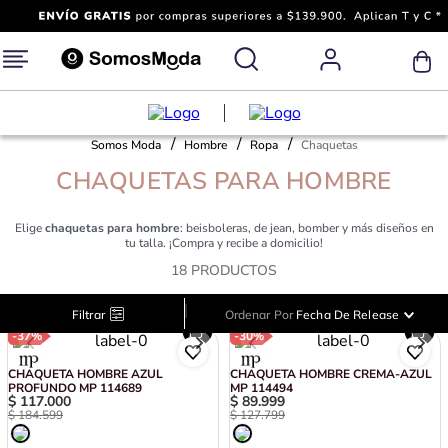
Somos Moda
Hombre
Ropa
Chaquetas
CHAQUETAS PARA HOMBRE
Elige
chaquetas para hombre
: beisboleras, de jean, bomber y más diseños en
tu talla. ¡Compra y recibe a domicilio!
18
PRODUCTOS
|
Filtrar
Ordenar Por
Fecha De Release
-
37%
-
30%
CHAQUETA HOMBRE AZUL
CHAQUETA HOMBRE CREMA-AZUL
PROFUNDO MP 114689
MP 114494
$
117
.
000
$
89
.
999
$
184
.
599
$
127
.
799