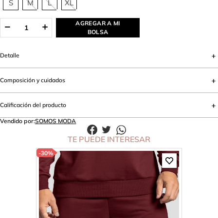
S
M
L
XL
AGREGAR A MI
BOLSA
Detalle
Composición y cuidados
Calificación del producto
Vendido por:
SOMOS MODA
TE PUEDE INTERESAR
-
30%