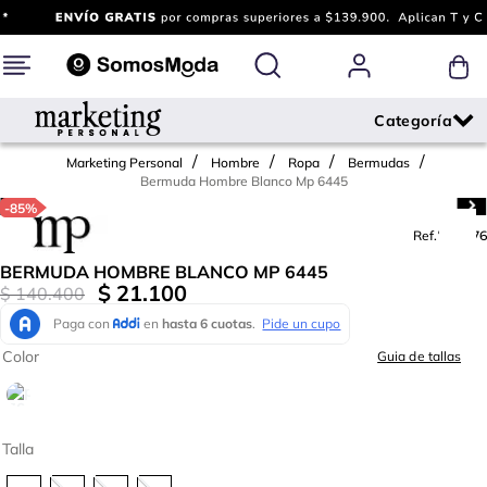
Marketing Personal
Hombre
Ropa
Bermudas
Bermuda Hombre Blanco Mp 6445
-
85%
Ref.
704476
BERMUDA HOMBRE BLANCO MP 6445
$
21
.
100
$
140
.
400
Color
Guia de tallas
Talla