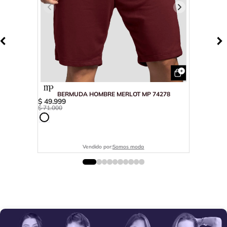
BERMUDA HOMBRE MERLOT MP 74278
$
49
.
999
$
71
.
000
Vendido por:
Somos moda