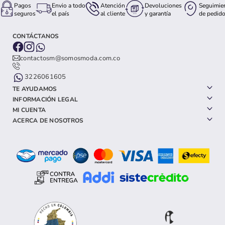
Pagos
Envio a todo
Atención
Devoluciones
Seguimie
seguros
el país
al cliente
y garantía
de pedid
CONTÁCTANOS
contactosm@somosmoda.com.co
3226061605
TE AYUDAMOS
INFORMACIÓN LEGAL
MI CUENTA
ACERCA DE NOSOTROS