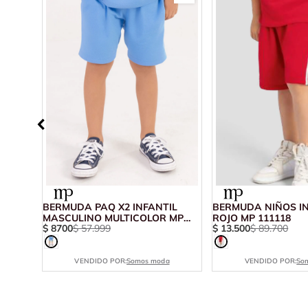
BERMUDA PAQ X2 INFANTIL
BERMUDA NIÑOS I
Y MP
MASCULINO MULTICOLOR MP
ROJO MP 111118
$
8700
$
57
.
999
$
13
.
500
$
89
.
700
100503
VENDIDO POR:
Somos moda
VENDIDO POR:
So