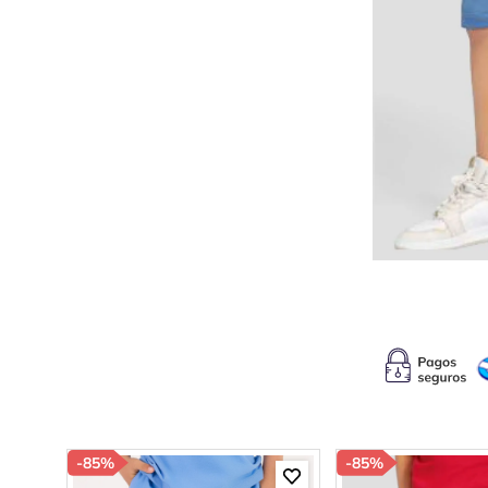
10
.
b
-
85%
-
85%