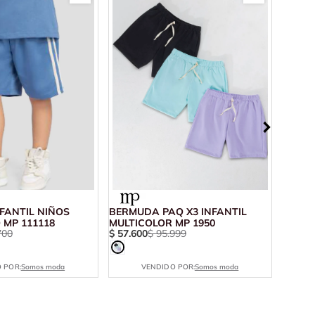
FANTIL NIÑOS
BERMUDA PAQ X3 INFANTIL
BERMU
 MP 111118
MULTICOLOR MP 1950
PETRÓ
700
$
57
.
600
$
95
.
999
$
16
.
1
 POR:
Somos moda
VENDIDO POR:
Somos moda