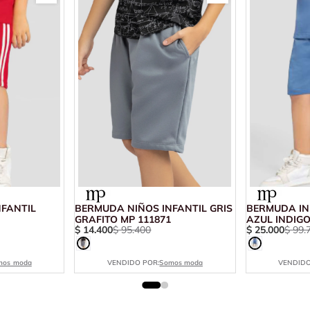
NFANTIL
BERMUDA NIÑOS INFANTIL GRIS
BERMUDA IN
GRAFITO MP 111871
AZUL INDIGO
$
14
.
400
$
95
.
400
$
25
.
000
$
99
.
mos moda
VENDIDO POR:
Somos moda
VENDIDO