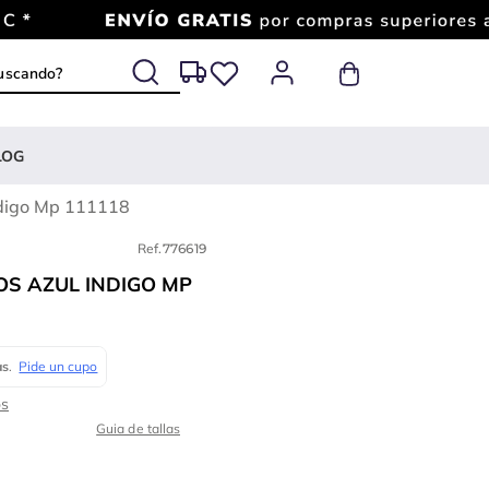
 buscando?
LOG
ndigo Mp 111118
Ref.
776619
OS AZUL INDIGO MP
Guia de tallas