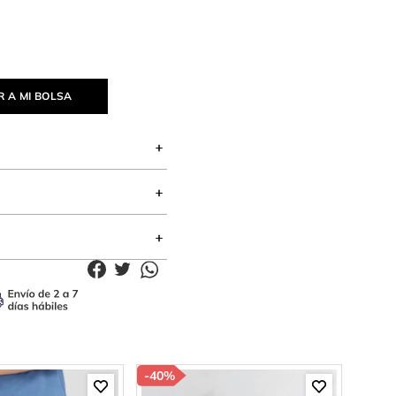
 A MI BOLSA
-
40%
-
85%