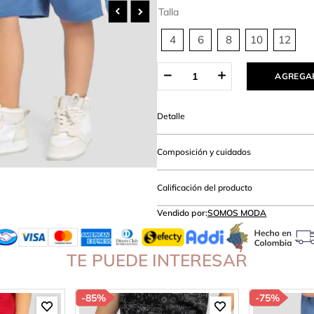
lanco
Talla
4
6
8
10
12
AGREGAR
Detalle
Composición y cuidados
Calificación del producto
Vendido por:
SOMOS MODA
TE PUEDE INTERESAR
-
85%
-
75%