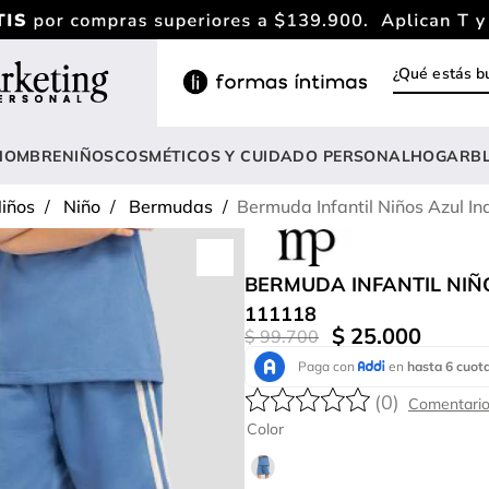
¿Qué estás
INOS MÁS BUSCADOS
ody
HOMBRE
NIÑOS
COSMÉTICOS Y CUIDADO PERSONAL
HOGAR
B
estidos
iños
Niño
Bermudas
Bermuda Infantil Niños Azul I
lusas
nterizo
BERMUDA INFANTIL NIÑ
rasier
111118
$
25
.
000
$
99
.
700
estido
hort
(
0
)
amibuzo
Color
opa deportiva mujer