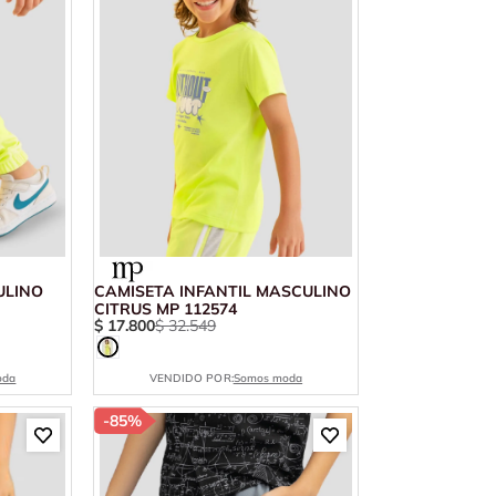
ULINO
CAMISETA INFANTIL MASCULINO
CITRUS MP 112574
$
17
.
800
$
32
.
549
oda
VENDIDO POR:
Somos moda
-
85%