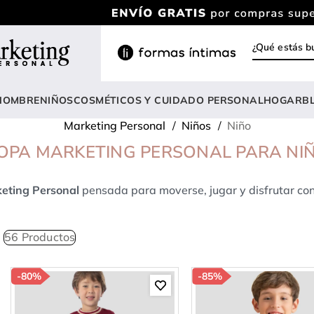
¿Qué estás
INOS MÁS BUSCADOS
ody
HOMBRE
NIÑOS
COSMÉTICOS Y CUIDADO PERSONAL
HOGAR
B
estidos
Marketing Personal
Niños
Niño
rasier
OPA MARKETING PERSONAL PARA NI
nterizo
eting Personal
pensada para moverse, jugar y disfrutar con 
lusas
estido
56
Productos
anties
lusa
-
80%
-
85%
onjunto