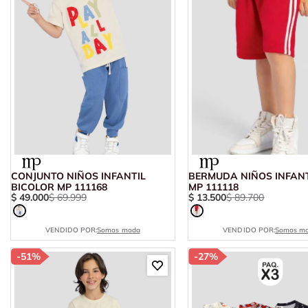
CONJUNTO NIÑOS INFANTIL
BERMUDA NIÑOS INFANT
BICOLOR MP 111168
MP 111118
$
49
.
000
$
69
.
999
$
13
.
500
$
89
.
700
VENDIDO POR:
Somos moda
VENDIDO POR:
Somos m
-
51%
-
27%