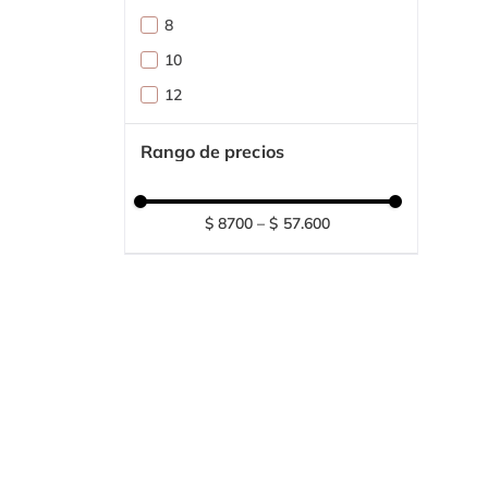
Gris
8
GRIS JASPE
10
Morazul
12
Multicolor
14
Naranja
Rango de precios
Negro
Rojo
$ 8700
–
$ 57.600
Trigo
Verde
VERDE BOTELLA