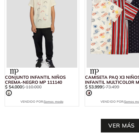
CONJUNTO INFANTIL NIÑOS
CAMISETA PAQ X3 NIÑO
CREMA-NEGRO MP 111140
INFANTIL MULTICOLOR M
$
54
.
000
$
110
.
000
$
53
.
999
$
73
.
499
VENDIDO POR:
Somos moda
VENDIDO POR:
Somos m