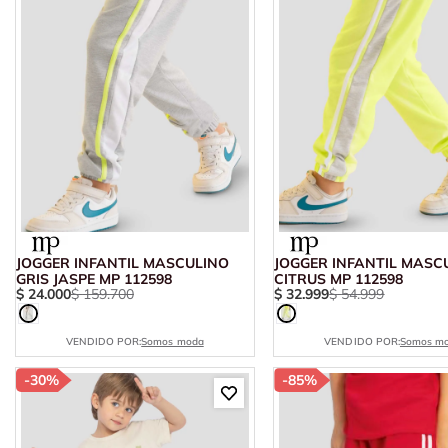
JOGGER INFANTIL MASCULINO
JOGGER INFANTIL MASC
GRIS JASPE MP 112598
CITRUS MP 112598
$
24
.
000
$
159
.
700
$
32
.
999
$
54
.
999
VENDIDO POR:
Somos moda
VENDIDO POR:
Somos m
-
30%
-
85%