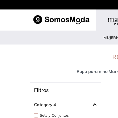
TÉRM
1
.
b
MUJER
2
.
v
3
.
b
R
4
.
e
Ropa para niño Mark
5
.
b
6
.
v
Filtros
7
.
p
8
.
b
Category 4
9
.
c
Sets y Conjuntos