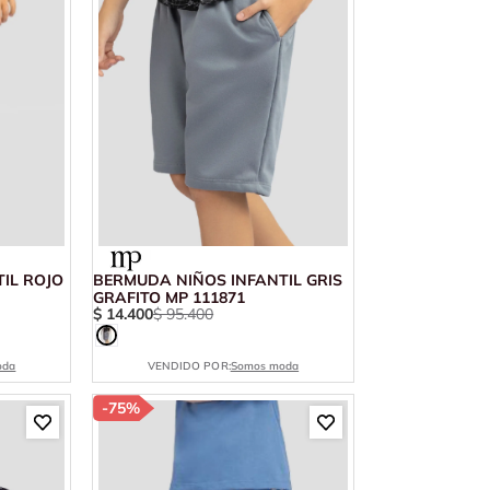
IL ROJO
BERMUDA NIÑOS INFANTIL GRIS
GRAFITO MP 111871
$
14
.
400
$
95
.
400
oda
VENDIDO POR:
Somos moda
-
75%