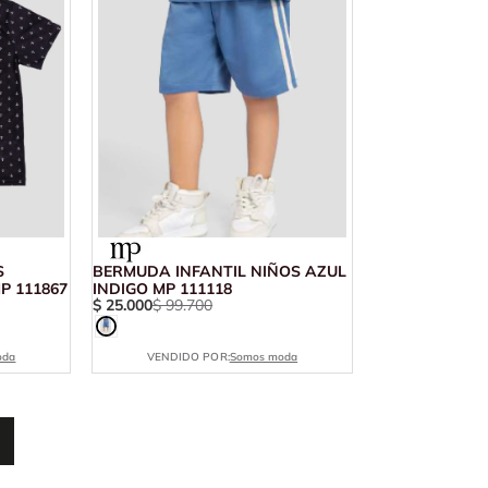
S
BERMUDA INFANTIL NIÑOS AZUL
P 111867
INDIGO MP 111118
$
25
.
000
$
99
.
700
oda
VENDIDO POR:
Somos moda