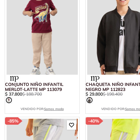
hort
CONJUNTO NIÑO INFANTIL
CHAQUETA NIÑO INFANT
MERLOT-LATTE MP 113079
NEGRO MP 112823
$
37
.
800
$
188
.
700
$
29
.
800
$
198
.
400
VENDIDO POR:
Somos moda
VENDIDO POR:
Somos m
-
85%
-
40%