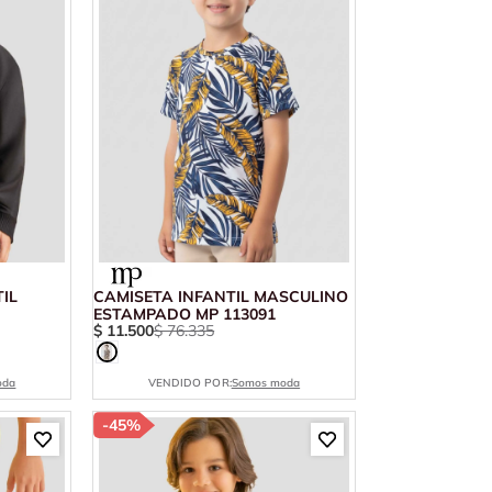
IL
CAMISETA INFANTIL MASCULINO
ESTAMPADO MP 113091
$
11
.
500
$
76
.
335
oda
VENDIDO POR:
Somos moda
-
45%