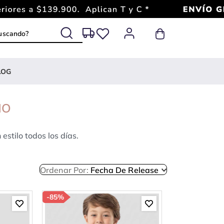
 buscando?
LOG
ÑO
estilo todos los días.
Ordenar Por
Fecha De Release
-
85%