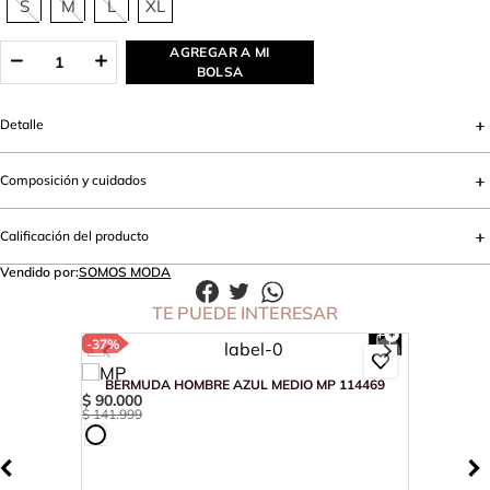
S
M
L
XL
AGREGAR A MI
BOLSA
Detalle
Composición y cuidados
Calificación del producto
Vendido por:
SOMOS MODA
TE PUEDE INTERESAR
-
37%
BERMUDA HOMBRE AZUL MEDIO MP 114469
$
90
.
000
$
141
.
999