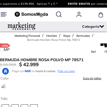
Marketing Personal
Hombre
Ropa
Bermudas
Bermuda Hombre Rosa Polvo Mp 78571
-
23%
Ref.
787227
BERMUDA HOMBRE ROSA POLVO MP 78571
$
42
.
999
$
55
.
999
Color
Guia de tallas
Talla