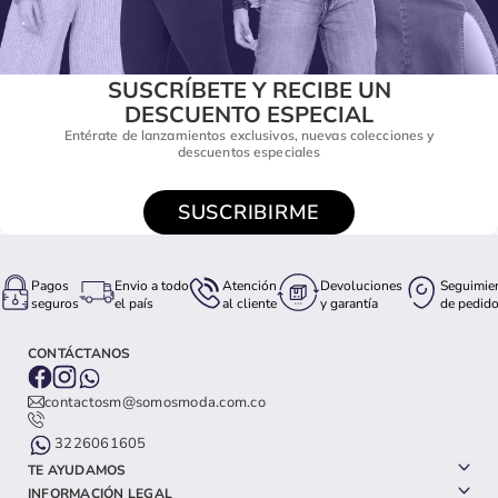
SUSCRÍBETE Y RECIBE UN
DESCUENTO ESPECIAL
Entérate de lanzamientos exclusivos, nuevas colecciones y
descuentos especiales
SUSCRIBIRME
Pagos
Envio a todo
Atención
Devoluciones
Seguimie
seguros
el país
al cliente
y garantía
de pedid
CONTÁCTANOS
contactosm@somosmoda.com.co
3226061605
TE AYUDAMOS
INFORMACIÓN LEGAL