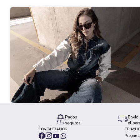
Pagos
Envio 
seguros
el paí
CONTÁCTANOS
TE AYU
Pregunta