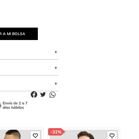
 A MI BOLSA
-
31%
-
85%