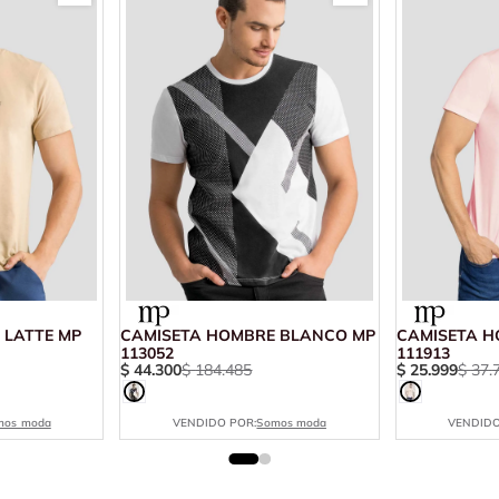
 LATTE MP
CAMISETA HOMBRE BLANCO MP
CAMISETA H
113052
111913
$
44
.
300
$
184
.
485
$
25
.
999
$
37
.
mos moda
VENDIDO POR:
Somos moda
VENDIDO