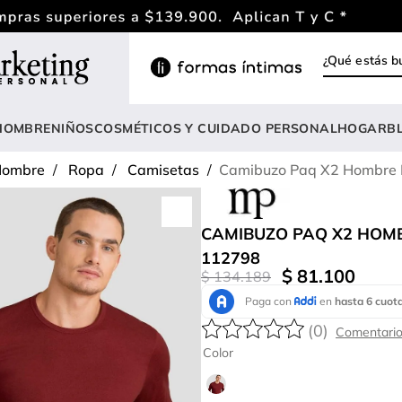
¿Qué estás
INOS MÁS BUSCADOS
ody
HOMBRE
NIÑOS
COSMÉTICOS Y CUIDADO PERSONAL
HOGAR
B
estidos
ombre
Ropa
Camisetas
Camibuzo Paq X2 Hombre 
rasier
nterizo
CAMIBUZO PAQ X2 HOM
lusas
112798
$
81
.
100
$
134
.
189
estido
anties
(
0
)
lusa
Color
onjunto