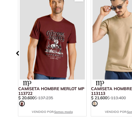
E
CAMISETA HOMBRE MERLOT MP
CAMISETA HOMBRE
113722
113113
$
20
.
600
$
137
.
235
$
21
.
600
$
113
.
400
VENDIDO POR:
Somos moda
VENDIDO POR:
So