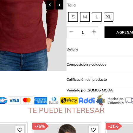
hort
Talla
S
M
L
XL
AGREGAR
Detalle
Composición y cuidados
Calificación del producto
Vendido por:
SOMOS MODA
TE PUEDE INTERESAR
-
76%
-
31%