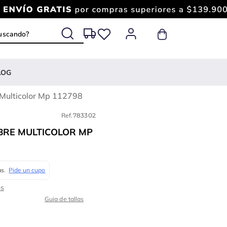
 buscando?
LOG
Multicolor Mp 112798
Ref.
783302
BRE MULTICOLOR MP
Guia de tallas