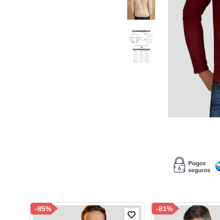
10
.
s
-
85%
-
81%