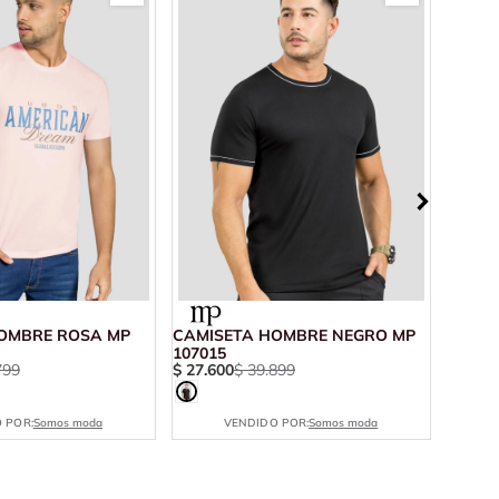
OMBRE ROSA MP
CAMISETA HOMBRE NEGRO MP
CAMI
107015
ESTAM
799
$
27
.
600
$
39
.
899
$
18
.
5
 POR:
Somos moda
VENDIDO POR:
Somos moda