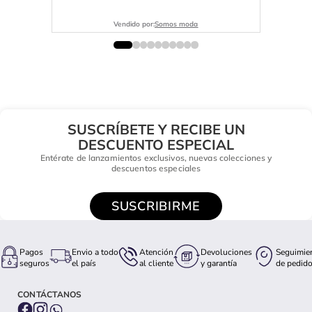
Vendido por:
Somos moda
SUSCRÍBETE Y RECIBE UN
DESCUENTO ESPECIAL
Entérate de lanzamientos exclusivos, nuevas colecciones y
descuentos especiales
SUSCRIBIRME
Pagos
Envio a todo
Atención
Devoluciones
Seguimie
seguros
el país
al cliente
y garantía
de pedid
CONTÁCTANOS