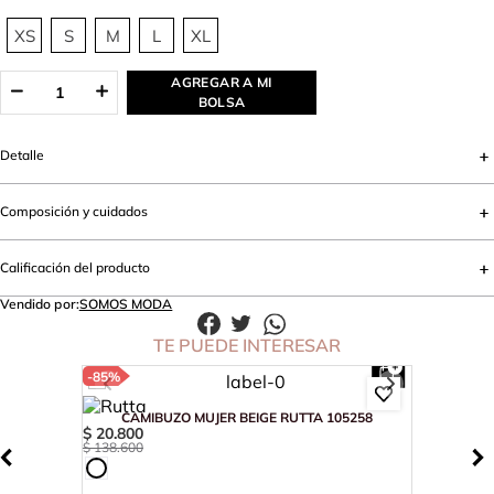
XS
S
M
L
XL
AGREGAR A MI
BOLSA
Detalle
Composición y cuidados
Calificación del producto
Vendido por:
SOMOS MODA
TE PUEDE INTERESAR
-
85%
CAMIBUZO MUJER BEIGE RUTTA 105258
$
20
.
800
$
138
.
600