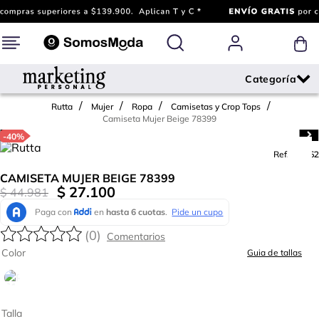
Rutta
Mujer
Ropa
Camisetas y Crop Tops
Camiseta Mujer Beige 78399
-
40%
Ref.
616462
CAMISETA MUJER BEIGE 78399
$
27
.
100
$
44
.
981
(
0
)
Color
Guia de tallas
Talla