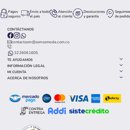
Pagos
Envio a todo
Atención
Devoluciones
Seguimie
seguros
el país
al cliente
y garantía
de pedid
CONTÁCTANOS
contactosm@somosmoda.com.co
3226061605
TE AYUDAMOS
INFORMACIÓN LEGAL
MI CUENTA
ACERCA DE NOSOTROS