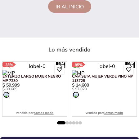
IR AL INICIO
Lo más vendido
-
33%
-
85%
ENTERIZO LARGO MUJER NEGRO
CAMISETA MUJER VERDE PINO MP
MP 7230
113728
$
59
.
999
$
14
.
600
$
89
.
669
$
97
.
020
Vendido por:
Somos moda
Vendido por:
Somos moda