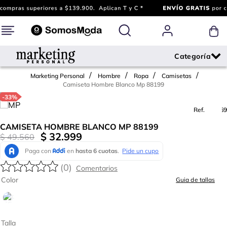
Marketing Personal
Hombre
Ropa
Camisetas
Camiseta Hombre Blanco Mp 88199
-
33%
Ref.
666369
CAMISETA HOMBRE BLANCO MP 88199
$
32
.
999
$
49
.
560
(
0
)
Color
Guia de tallas
Talla