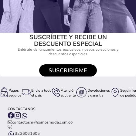
SUSCRÍBETE Y RECIBE UN
DESCUENTO ESPECIAL
Entérate de lanzamientos exclusivos, nuevas colecciones y
descuentos especiales
SUSCRIBIRME
Pagos
Envio a todo
Atención
Devoluciones
Seguimie
seguros
el país
al cliente
y garantía
de pedid
CONTÁCTANOS
contactosm@somosmoda.com.co
3226061605