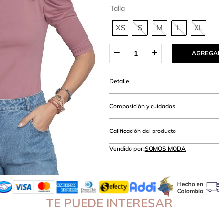
hort
Talla
XS
S
M
L
XL
AGREGAR
Detalle
Composición y cuidados
Calificación del producto
Vendido por:
SOMOS MODA
TE PUEDE INTERESAR