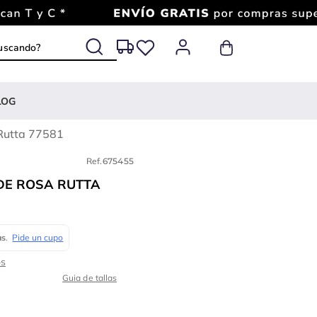
 buscando?
LOG
Rutta 77581
Ref.
675455
DE ROSA RUTTA
Guia de tallas