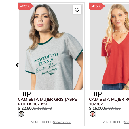
-
85%
-
85%
92244
CAMISETA MUJER GRIS JASPE
CAMISETA MUJER R
RUTTA 107359
107387
$
22
.
600
$
150
.
570
$
15
.
000
$
99
.
435
VENDIDO POR:
Somos moda
VENDIDO POR:
So