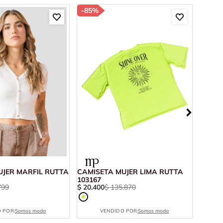
-
85%
-
85%
UJER MARFIL RUTTA
CAMISETA MUJER LIMA RUTTA
CAMIS
103167
10024
799
$
20
.
400
$
135
.
870
$
15
.
2
 POR:
Somos moda
VENDIDO POR:
Somos moda