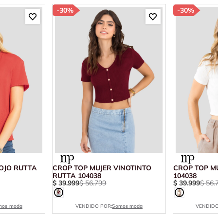
-
30%
-
30%
OJO RUTTA
CROP TOP MUJER VINOTINTO
CROP TOP M
RUTTA 104038
104038
$
39
.
999
$
56
.
799
$
39
.
999
$
56
.
mos moda
VENDIDO POR:
Somos moda
VENDIDO