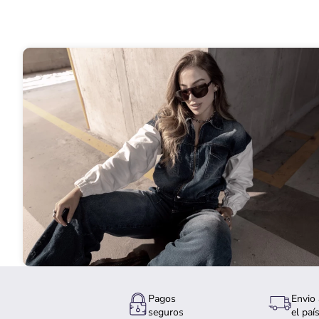
Pagos
Envio 
seguros
el paí