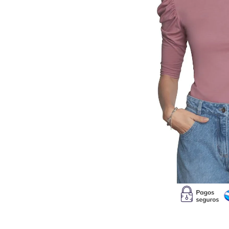
10
.
s