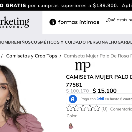
¿Qué estás
INOS MÁS BUSCADOS
ody
HOMBRE
NIÑOS
COSMÉTICOS Y CUIDADO PERSONAL
HOGAR
B
estidos
Camisetas y Crop Tops
Camiseta Mujer Palo De Rosa 
rasier
nterizo
CAMISETA MUJER PALO 
lusas
77581
$
15
.
100
$
100
.
170
estido
anties
(
0
)
lusa
Color
onjunto