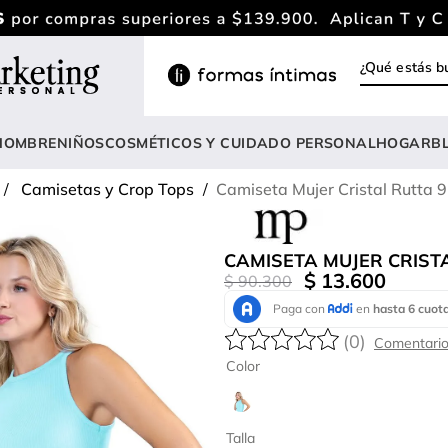
¿Qué estás
INOS MÁS BUSCADOS
ody
HOMBRE
NIÑOS
COSMÉTICOS Y CUIDADO PERSONAL
HOGAR
B
estidos
Camisetas y Crop Tops
Camiseta Mujer Cristal Rutta 
rasier
nterizo
CAMISETA MUJER CRIST
lusas
$
13
.
600
$
90
.
300
estido
(
0
)
anties
Color
lusa
onjunto
Talla