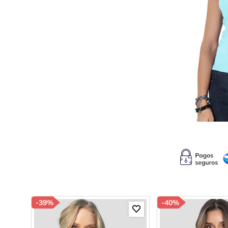
10
.
s
-
39%
-
40%