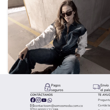
Pagos
Envio 
seguros
el paí
CONTÁCTANOS
TE AYU
Pregunta
Contáct
contactosm@somosmoda.com.co
018000121299