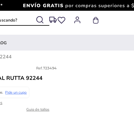
 buscando?
LOG
92244
Ref.
723494
AL RUTTA 92244
Guia de tallas