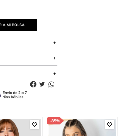
 A MI BOLSA
-
85%
-
85%