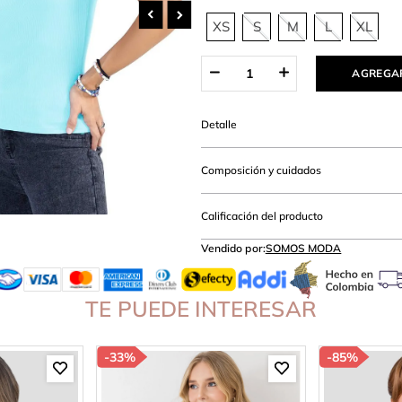
hort
XS
S
M
L
XL
AGREGAR
Detalle
Composición y cuidados
Calificación del producto
Vendido por:
SOMOS MODA
TE PUEDE INTERESAR
-
33%
-
85%