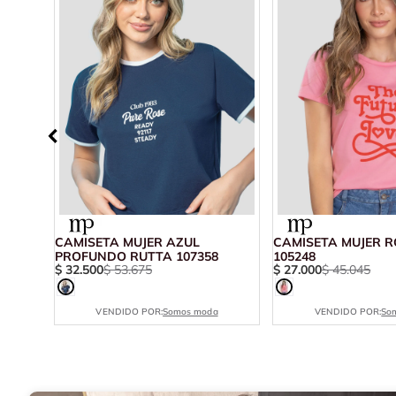
 RUTTA
CAMISETA MUJER AZUL
CAMISETA MUJER 
PROFUNDO RUTTA 107358
105248
$
32
.
500
$
53
.
675
$
27
.
000
$
45
.
045
VENDIDO POR:
Somos moda
VENDIDO POR:
So