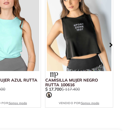
MUJER AZUL RUTTA
CAMISILLA MUJER NEGRO
CROP 
RUTTA 100616
79109
400
$
17
.
700
$
117
.
400
$
12
.
2
 POR:
Somos moda
VENDIDO POR:
Somos moda