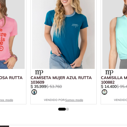
ROSA RUTTA
CAMISETA MUJER AZUL RUTTA
CAMISILLA 
103609
100882
$
35
.
999
$
53
.
760
$
14
.
400
$
95
.
mos moda
VENDIDO POR:
Somos moda
VENDIDO