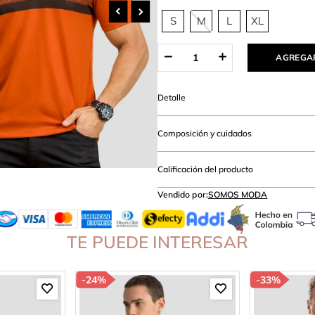
lanco
S
M
L
XL
AGREGAR
Detalle
Composición y cuidados
Calificación del producto
Vendido por:
SOMOS MODA
TE PUEDE INTERESAR
-
24%
-
33%