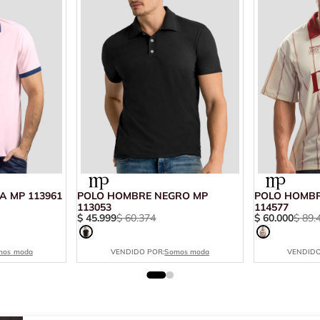
A MP 113961
POLO HOMBRE NEGRO MP
POLO HOMBR
113053
114577
$
45
.
999
$
60
.
374
$
60
.
000
$
89
.
mos moda
VENDIDO POR:
Somos moda
VENDIDO