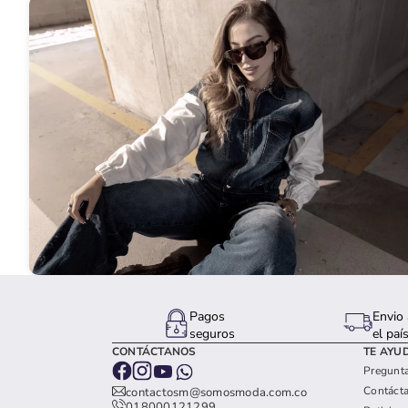
Pagos
Envio 
seguros
el paí
CONTÁCTANOS
TE AYU
Pregunta
Contáct
contactosm@somosmoda.com.co
018000121299