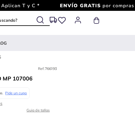
 buscando?
LOG
6
Ref.
766193
 MP 107006
Guia de tallas