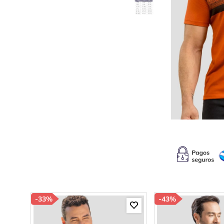
10
.
b
-
33%
-
43%