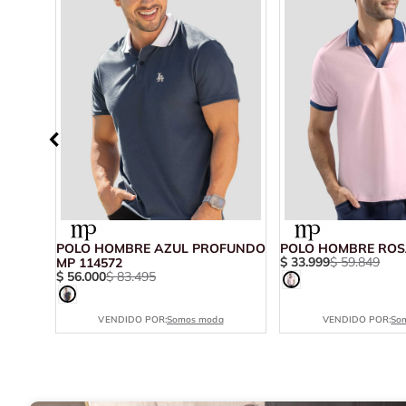
 MP
POLO HOMBRE AZUL PROFUNDO
POLO HOMBRE ROS
$
33
.
999
$
59
.
849
MP 114572
$
56
.
000
$
83
.
495
VENDIDO POR:
Somos moda
VENDIDO POR:
So