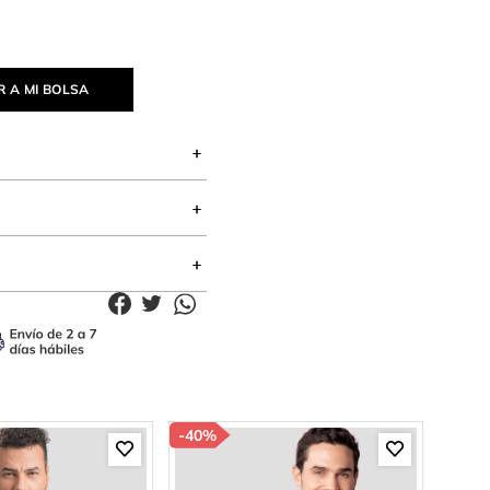
 A MI BOLSA
-
40%
-
33%