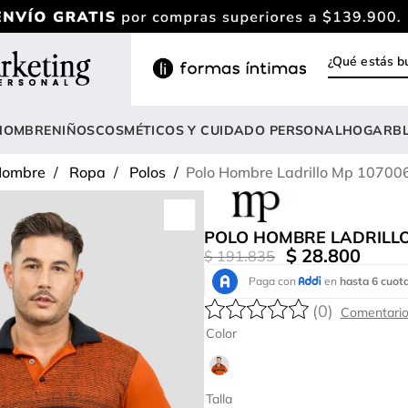
¿Qué estás
INOS MÁS BUSCADOS
ody
HOMBRE
NIÑOS
COSMÉTICOS Y CUIDADO PERSONAL
HOGAR
B
estidos
ombre
Ropa
Polos
Polo Hombre Ladrillo Mp 10700
lusas
nterizo
POLO HOMBRE LADRILLO
rasier
$
28
.
800
$
191
.
835
estido
(
0
)
hort
Color
amibuzo
opa deportiva mujer
Talla