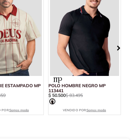
E ESTAMPADO MP
POLO HOMBRE NEGRO MP
POLO
113441
MP 11
459
$
50
.
500
$
83
.
495
$
59
.
9
 POR:
Somos moda
VENDIDO POR:
Somos moda