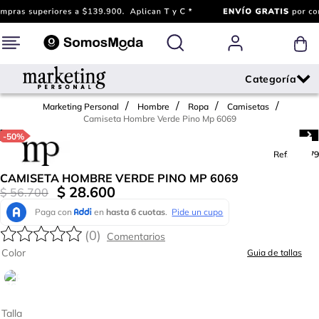
Marketing Personal
Hombre
Ropa
Camisetas
Camiseta Hombre Verde Pino Mp 6069
-
50%
Ref.
786179
CAMISETA HOMBRE VERDE PINO MP 6069
$
28
.
600
$
56
.
700
(
0
)
Color
Guia de tallas
Talla