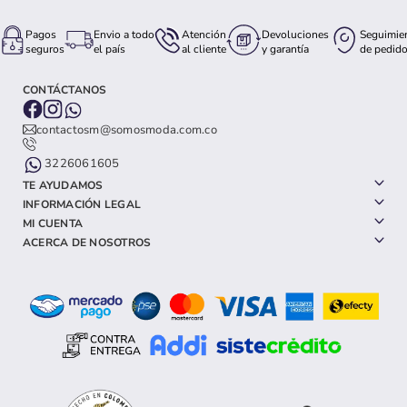
Pagos
Envio a todo
Atención
Devoluciones
Seguimie
seguros
el país
al cliente
y garantía
de pedid
CONTÁCTANOS
contactosm@somosmoda.com.co
3226061605
TE AYUDAMOS
INFORMACIÓN LEGAL
MI CUENTA
ACERCA DE NOSOTROS