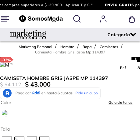
Marketing Personal
Hombre
Ropa
Camisetas
Camiseta Hombre Gris Jaspe Mp 114397
-
33%
Ref.
792128
CAMISETA HOMBRE GRIS JASPE MP 114397
$
43
.
000
$
64
.
112
Color
Guia de tallas
Talla