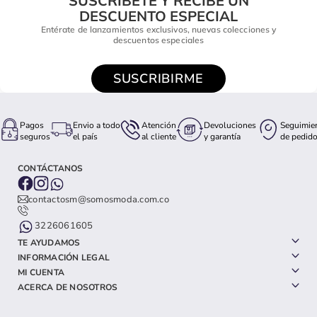
SUSCRÍBETE Y RECIBE UN
DESCUENTO ESPECIAL
Entérate de lanzamientos exclusivos, nuevas colecciones y
descuentos especiales
SUSCRIBIRME
Pagos
Envio a todo
Atención
Devoluciones
Seguimie
seguros
el país
al cliente
y garantía
de pedid
CONTÁCTANOS
contactosm@somosmoda.com.co
3226061605
TE AYUDAMOS
INFORMACIÓN LEGAL
MI CUENTA
ACERCA DE NOSOTROS