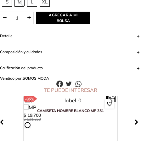
S
M
L
XL
AGREGAR A MI
BOLSA
Detalle
Composición y cuidados
Calificación del producto
Vendido por:
SOMOS MODA
TE PUEDE INTERESAR
-
85%
CAMISETA HOMBRE BLANCO MP 351
$
19
.
700
$
131
.
250