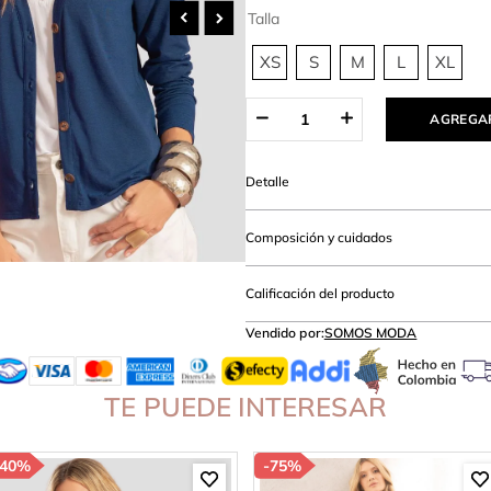
amibuzo
Talla
XS
S
M
L
XL
AGREGAR
Detalle
Composición y cuidados
Calificación del producto
Vendido por:
SOMOS MODA
TE PUEDE INTERESAR
40%
-
75%