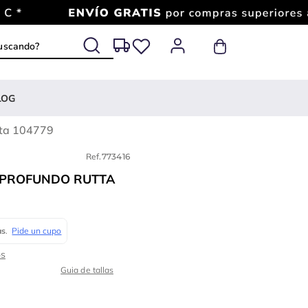
 buscando?
LOG
tta 104779
Ref.
773416
 PROFUNDO RUTTA
Guia de tallas