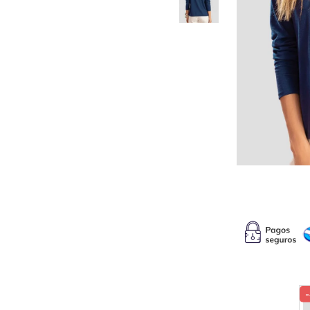
10
.
c
-