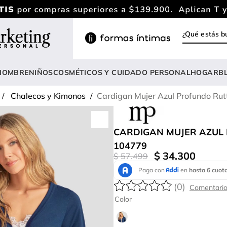
¿Qué estás
INOS MÁS BUSCADOS
ody
HOMBRE
NIÑOS
COSMÉTICOS Y CUIDADO PERSONAL
HOGAR
B
estidos
Chalecos y Kimonos
Cardigan Mujer Azul Profundo Ru
rasier
lusas
CARDIGAN MUJER AZUL
nterizo
104779
$
34
.
300
$
57
.
499
estido
hort
(
0
)
onjunto
Color
anties