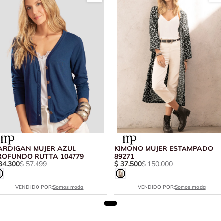
ARDIGAN MUJER AZUL
KIMONO MUJER ESTAMPADO
ROFUNDO RUTTA 104779
89271
34
.
300
$
57
.
499
$
37
.
500
$
150
.
000
VENDIDO POR:
Somos moda
VENDIDO POR:
Somos moda