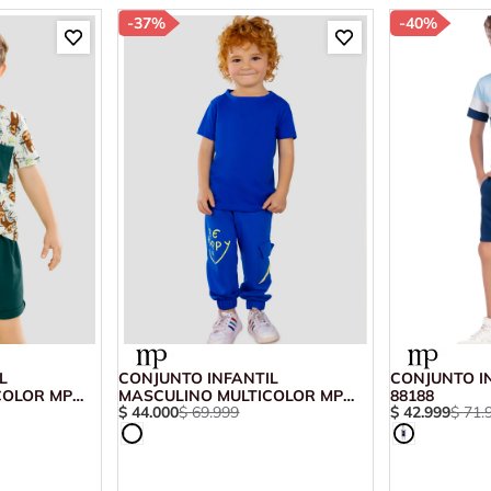
-
37%
-
40%
L
CONJUNTO INFANTIL
CONJUNTO I
COLOR MP
MASCULINO MULTICOLOR MP
88188
$
44
.
000
$
69
.
999
$
42
.
999
$
71
.
102647