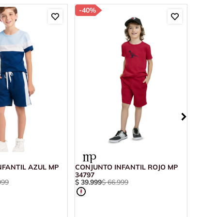
-
40%
-
70%
CONJU
NFANTIL AZUL MP
CONJUNTO INFANTIL ROJO MP
MULTI
34797
$
45
.
0
999
$
39
.
999
$
66
.
999