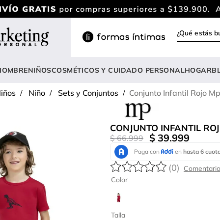
¿Qué estás
INOS MÁS BUSCADOS
ody
HOMBRE
NIÑOS
COSMÉTICOS Y CUIDADO PERSONAL
HOGAR
B
estidos
iños
Niño
Sets y Conjuntos
Conjunto Infantil Rojo 
rasier
nterizo
CONJUNTO INFANTIL ROJ
lusas
$
39
.
999
$
66
.
999
estido
(
0
)
anties
Color
lusa
onjunto
Talla