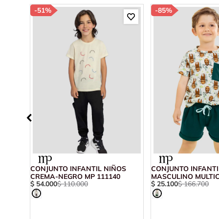
-
51%
-
85%
RILLO-
CONJUNTO INFANTIL NIÑOS
CONJUNTO INFANTI
CREMA-NEGRO MP 111140
MASCULINO MULTI
$
54
.
000
$
110
.
000
$
25
.
100
$
166
.
700
104963