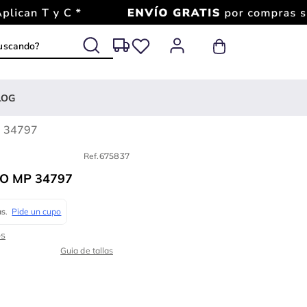
 buscando?
LOG
Mp 34797
Ref.
675837
O MP 34797
Guia de tallas