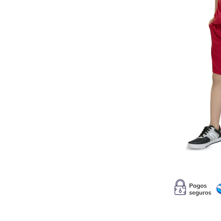
10
.
s