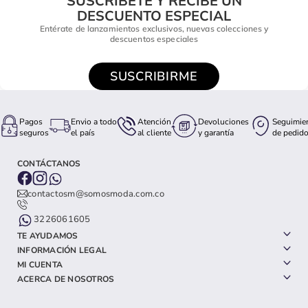
SUSCRÍBETE Y RECIBE UN
DESCUENTO ESPECIAL
Entérate de lanzamientos exclusivos, nuevas colecciones y
descuentos especiales
SUSCRIBIRME
Pagos
Envio a todo
Atención
Devoluciones
Seguimie
seguros
el país
al cliente
y garantía
de pedid
CONTÁCTANOS
contactosm@somosmoda.com.co
3226061605
TE AYUDAMOS
INFORMACIÓN LEGAL
MI CUENTA
ACERCA DE NOSOTROS