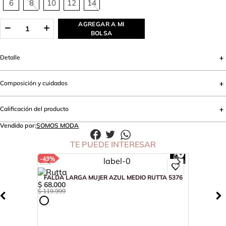
6
8
10
12
14
AGREGAR A MI
BOLSA
Detalle
Composición y cuidados
Calificación del producto
Vendido por:
SOMOS MODA
TE PUEDE INTERESAR
-
43%
FALDA LARGA MUJER AZUL MEDIO RUTTA 5376
$
68
.
000
$
119
.
999