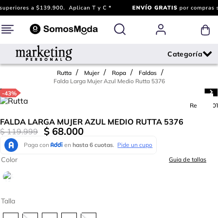
Rutta
Mujer
Ropa
Faldas
Falda Larga Mujer Azul Medio Rutta 5376
-
43%
Ref.
711201
FALDA LARGA MUJER AZUL MEDIO RUTTA 5376
$
68
.
000
$
119
.
999
Color
Guia de tallas
Talla