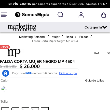
Marketing Personal
Mujer
Ropa
Faldas
Falda Corta Mujer Negro Mp 4504
-
35%
Ref.
716506
FALDA CORTA MUJER NEGRO MP 4504
$
26
.
000
$
39
.
999
Color
Guia de tallas
Talla