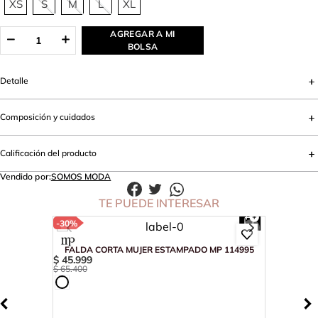
XS
S
M
L
XL
AGREGAR A MI
BOLSA
Detalle
Composición y cuidados
Calificación del producto
Vendido por:
SOMOS MODA
TE PUEDE INTERESAR
-
30%
FALDA CORTA MUJER ESTAMPADO MP 114995
$
45
.
999
$
65
.
400