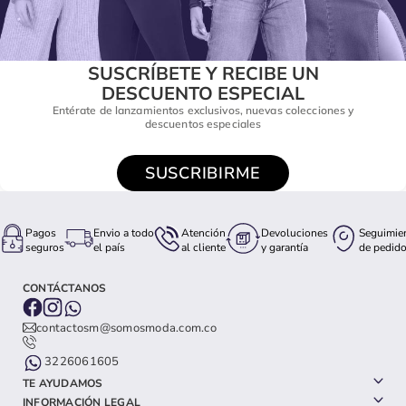
SUSCRÍBETE Y RECIBE UN
DESCUENTO ESPECIAL
Entérate de lanzamientos exclusivos, nuevas colecciones y
descuentos especiales
SUSCRIBIRME
Pagos
Envio a todo
Atención
Devoluciones
Seguimie
seguros
el país
al cliente
y garantía
de pedid
CONTÁCTANOS
contactosm@somosmoda.com.co
3226061605
TE AYUDAMOS
INFORMACIÓN LEGAL