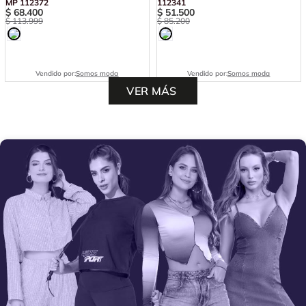
MP 112372
112341
$
68
.
400
$
51
.
500
$
113
.
999
$
85
.
200
Vendido por:
Somos moda
Vendido por:
Somos moda