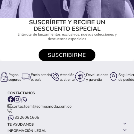
SUSCRÍBETE Y RECIBE UN
DESCUENTO ESPECIAL
Entérate de lanzamientos exclusivos, nuevas colecciones y
descuentos especiales
SUSCRIBIRME
Pagos
Envio a todo
Atención
Devoluciones
Seguimie
seguros
el país
al cliente
y garantía
de pedid
CONTÁCTANOS
contactosm@somosmoda.com.co
3226061605
TE AYUDAMOS
INFORMACIÓN LEGAL