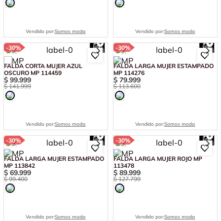
Vendido por:
Somos moda
Vendido por:
Somos moda
-
30%
-
30%
FALDA CORTA MUJER AZUL
FALDA LARGA MUJER ESTAMPADO
OSCURO MP 114459
MP 114276
$
99
.
999
$
79
.
999
$
141
.
999
$
113
.
600
Vendido por:
Somos moda
Vendido por:
Somos moda
-
30%
-
30%
FALDA LARGA MUJER ESTAMPADO
FALDA LARGA MUJER ROJO MP
MP 113842
113478
$
69
.
999
$
89
.
999
$
99
.
400
$
127
.
799
Vendido por:
Somos moda
Vendido por:
Somos moda