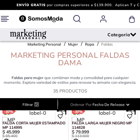
Marketing Personal
Mujer
Ropa
Faldas
MARKETING PERSONAL FALDAS
DAMA
Faldas para mujer
que combinan moda y comodidad para cualquier
momento. Explora variedad de estilos para renovar tu armario con elegancia.
35
PRODUCTOS
|
Filtrar
Ordenar Por
Fecha De Release
-
30%
-
30%
FALDA CORTA MUJER ESTAMPADO
FALDA LARGA MUJER NEGRO MP
MP 114995
114828
$
45
.
999
$
79
.
999
$
65
.
400
$
113
.
600