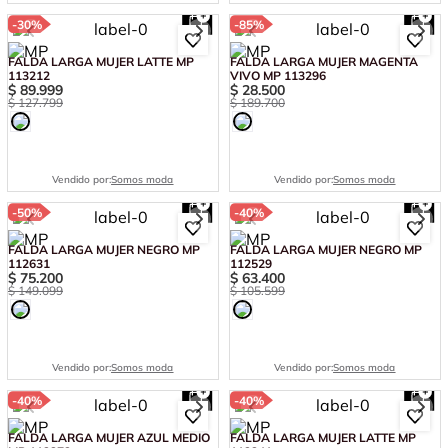
-
30%
-
85%
FALDA LARGA MUJER LATTE MP
FALDA LARGA MUJER MAGENTA
113212
VIVO MP 113296
$
89
.
999
$
28
.
500
$
127
.
799
$
189
.
700
Vendido por:
Somos moda
Vendido por:
Somos moda
-
50%
-
40%
FALDA LARGA MUJER NEGRO MP
FALDA LARGA MUJER NEGRO MP
112631
112529
$
75
.
200
$
63
.
400
$
149
.
099
$
105
.
599
Vendido por:
Somos moda
Vendido por:
Somos moda
-
40%
-
40%
FALDA LARGA MUJER AZUL MEDIO
FALDA LARGA MUJER LATTE MP