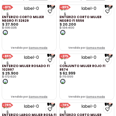
-
81%
-
85%
ENTERIZO CORTO MUJER
ENTERIZO CORTO MUJER
NEGRO FI 32629
NEGRO FI 5556
$
37
.
500
$
20
.
200
$
196
.
035
$
134
.
400
Vendido por:
Somos moda
Vendido por:
Somos moda
-
85%
-
21%
ENTERIZO MUJER ROSADO FI
CONJUNTO MUJER ROJO FI
102997
8574
$
25
.
900
$
62
.
999
$
172
.
620
$
79
.
999
Vendido por:
Somos moda
Vendido por:
Somos moda
-
75%
-
76%
ENTERIZO LARGO MUJER ROSA FI
ENTERIZO CORTO MUJER