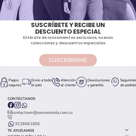
SUSCRÍBETE Y RECIBE UN
DESCUENTO ESPECIAL
Entérate de lanzamientos exclusivos, nuevas
colecciones y descuentos especiales
SUSCRIBIRME
Pagos
Envio a todo
Atención
Devoluciones
Seguimie
seguros
el país
al cliente
y garantía
de pedid
CONTÁCTANOS
contactosm@somosmoda.com.co
3226061605
TE AYUDAMOS