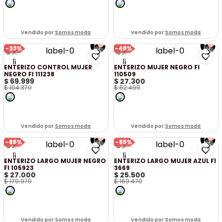
Vendido por:
Somos moda
Vendido por:
Somos moda
-
33%
-
48%
ENTERIZO CONTROL MUJER
ENTERIZO MUJER NEGRO FI
NEGRO FI 111238
110509
$
69
.
999
$
27
.
300
$
104
.
370
$
52
.
499
Vendido por:
Somos moda
Vendido por:
Somos moda
-
85%
-
85%
ENTERIZO LARGO MUJER NEGRO
ENTERIZO LARGO MUJER AZUL FI
FI 105923
3669
$
27
.
000
$
25
.
500
$
179
.
970
$
169
.
470
Vendido por:
Somos moda
Vendido por:
Somos moda