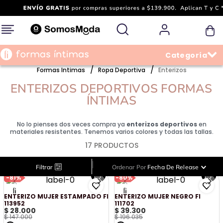
Formas Intimas
Ropa Deportiva
Enterizos
ENTERIZOS DEPORTIVOS FORMAS
ÍNTIMAS
No lo pienses dos veces compra ya
enterizos deportivos
en
materiales resistentes. Tenemos varios colores y todas las tallas.
17
PRODUCTOS
|
Filtrar
Ordenar Por
Fecha De Release
-
81%
-
80%
ENTERIZO MUJER ESTAMPADO FI
ENTERIZO MUJER NEGRO FI
113952
111702
$
28
.
000
$
39
.
300
$
147
.
000
$
196
.
035