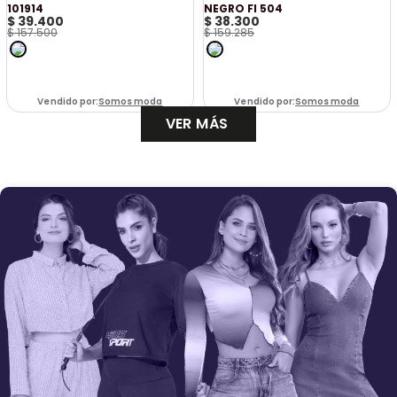
101914
NEGRO FI 504
$
39
.
400
$
38
.
300
$
157
.
500
$
159
.
285
Vendido por:
Somos moda
Vendido por:
Somos moda