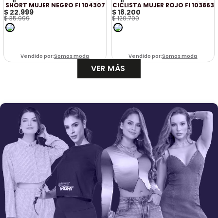
SHORT MUJER NEGRO FI 104307
CICLISTA MUJER ROJO FI 103863
$
22
.
999
$
18
.
200
$
35
.
999
$
120
.
700
Vendido por:
Somos moda
Vendido por:
Somos moda