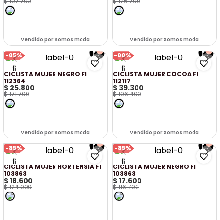
$
107
.
700
$
126
.
700
Vendido por:
Somos moda
Vendido por:
Somos moda
-
85%
-
80%
CICLISTA MUJER NEGRO FI
CICLISTA MUJER COCOA FI
112364
112117
$
25
.
800
$
39
.
300
$
171
.
700
$
196
.
400
Vendido por:
Somos moda
Vendido por:
Somos moda
-
85%
-
85%
CICLISTA MUJER HORTENSIA FI
CICLISTA MUJER NEGRO FI
103863
103863
$
18
.
600
$
17
.
600
$
124
.
000
$
116
.
700