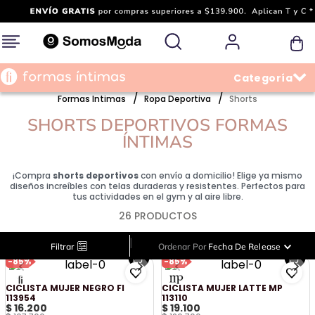
Formas Intimas
Ropa Deportiva
Shorts
SHORTS DEPORTIVOS FORMAS
ÍNTIMAS
¡Compra
shorts deportivos
con envío a domicilio! Elige ya mismo
diseños increíbles con telas duraderas y resistentes. Perfectos para
tus actividades en el gym y al aire libre.
26
PRODUCTOS
|
Filtrar
Ordenar Por
Fecha De Release
-
85%
-
85%
CICLISTA MUJER NEGRO FI
CICLISTA MUJER LATTE MP
113954
113110
$
16
.
200
$
19
.
100