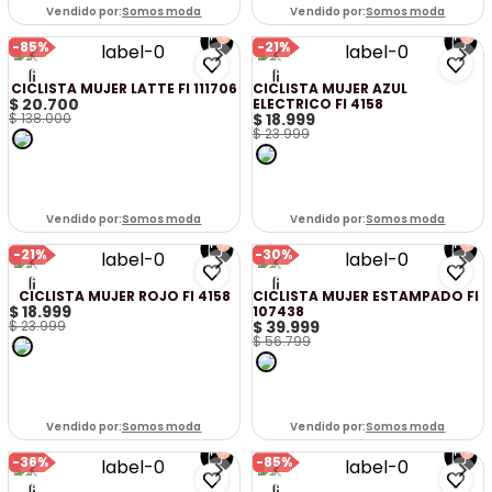
Vendido por:
Somos moda
Vendido por:
Somos moda
-
85%
-
21%
CICLISTA MUJER LATTE FI 111706
CICLISTA MUJER AZUL
$
20
.
700
ELECTRICO FI 4158
$
138
.
000
$
18
.
999
$
23
.
999
Vendido por:
Somos moda
Vendido por:
Somos moda
-
21%
-
30%
CICLISTA MUJER ROJO FI 4158
CICLISTA MUJER ESTAMPADO FI
$
18
.
999
107438
$
23
.
999
$
39
.
999
$
56
.
799
Vendido por:
Somos moda
Vendido por:
Somos moda
-
36%
-
85%