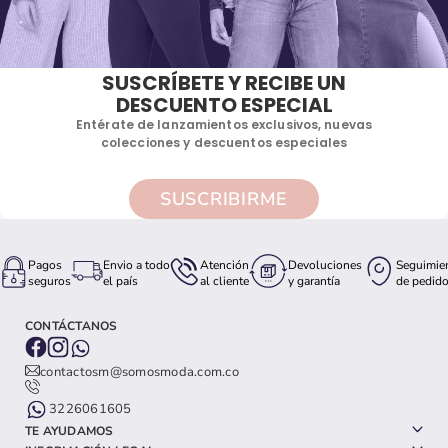
SUSCRÍBETE Y RECIBE UN
DESCUENTO ESPECIAL
Entérate de lanzamientos exclusivos, nuevas
colecciones y descuentos especiales
SUSCRIBIRME
Pagos
Envio a todo
Atención
Devoluciones
Seguimie
seguros
el país
al cliente
y garantía
de pedid
CONTÁCTANOS
contactosm@somosmoda.com.co
3226061605
TE AYUDAMOS