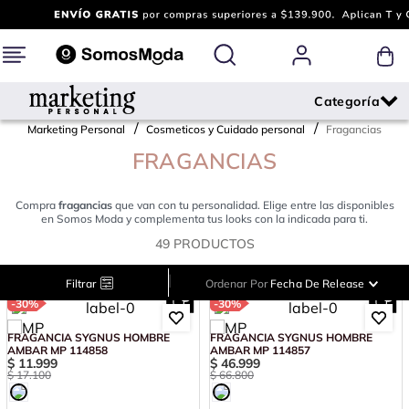
Marketing Personal
Cosmeticos y Cuidado personal
Fragancias
FRAGANCIAS
Compra
fragancias
que van con tu personalidad. Elige entre las disponibles
en Somos Moda y complementa tus looks con la indicada para ti.
49
PRODUCTOS
|
Filtrar
Ordenar Por
Fecha De Release
-
30%
-
30%
FRAGANCIA SYGNUS HOMBRE
FRAGANCIA SYGNUS HOMBRE
AMBAR MP 114858
AMBAR MP 114857
$
11
.
999
$
46
.
999
$
17
.
100
$
66
.
800