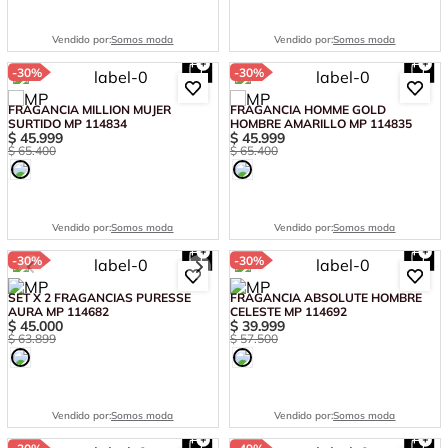
Vendido por:
Somos moda
Vendido por:
Somos moda
-
30%
-
30%
FRAGANCIA MILLION MUJER
FRAGANCIA HOMME GOLD
SURTIDO MP 114834
HOMBRE AMARILLO MP 114835
$
45
.
999
$
45
.
999
$
65
.
400
$
65
.
400
Vendido por:
Somos moda
Vendido por:
Somos moda
-
30%
-
30%
SET X 2 FRAGANCIAS PURESSE
FRAGANCIA ABSOLUTE HOMBRE
AURA MP 114682
CELESTE MP 114692
$
45
.
000
$
39
.
999
$
63
.
899
$
57
.
500
Vendido por:
Somos moda
Vendido por:
Somos moda