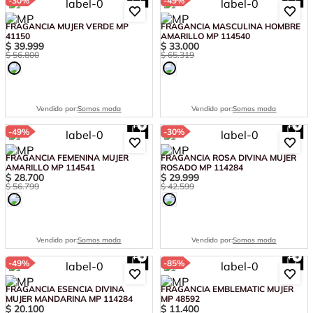
-
30%
-
49%
FRAGANCIA MUJER VERDE MP
FRAGANCIA MASCULINA HOMBRE
41150
AMARILLO MP 114540
$
39
.
999
$
33
.
000
$
56
.
800
$
65
.
319
Vendido por:
Somos moda
Vendido por:
Somos moda
-
49%
-
30%
FRAGANCIA FEMENINA MUJER
FRAGANCIA ROSA DIVINA MUJER
AMARILLO MP 114541
ROSADO MP 114284
$
28
.
700
$
29
.
999
$
56
.
799
$
42
.
599
Vendido por:
Somos moda
Vendido por:
Somos moda
-
49%
-
85%
FRAGANCIA ESENCIA DIVINA
FRAGANCIA EMBLEMATIC MUJER
MUJER MANDARINA MP 114284
MP 48592
$
20
.
100
$
11
.
400