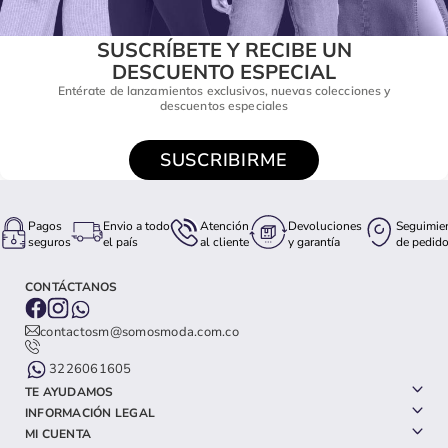
SUSCRÍBETE Y RECIBE UN
DESCUENTO ESPECIAL
Entérate de lanzamientos exclusivos, nuevas colecciones y
descuentos especiales
SUSCRIBIRME
Pagos
Envio a todo
Atención
Devoluciones
Seguimie
seguros
el país
al cliente
y garantía
de pedid
CONTÁCTANOS
contactosm@somosmoda.com.co
3226061605
TE AYUDAMOS
INFORMACIÓN LEGAL
MI CUENTA