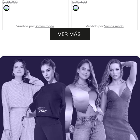
$
39
.
759
$
75
.
400
Vendido por:
Somos moda
Vendido por:
Somos moda