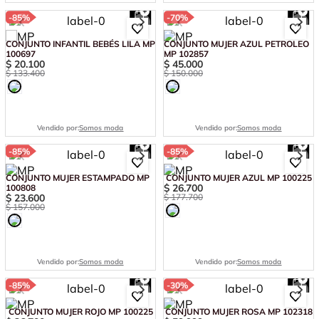
-
85%
-
70%
CONJUNTO INFANTIL BEBÉS LILA MP
CONJUNTO MUJER AZUL PETROLEO
100697
MP 102857
$
20
.
100
$
45
.
000
$
133
.
400
$
150
.
000
Vendido por:
Somos moda
Vendido por:
Somos moda
-
85%
-
85%
CONJUNTO MUJER ESTAMPADO MP
CONJUNTO MUJER AZUL MP 100225
$
26
.
700
100808
$
23
.
600
$
177
.
700
$
157
.
000
Vendido por:
Somos moda
Vendido por:
Somos moda
-
85%
-
30%
CONJUNTO MUJER ROJO MP 100225
CONJUNTO MUJER ROSA MP 102318