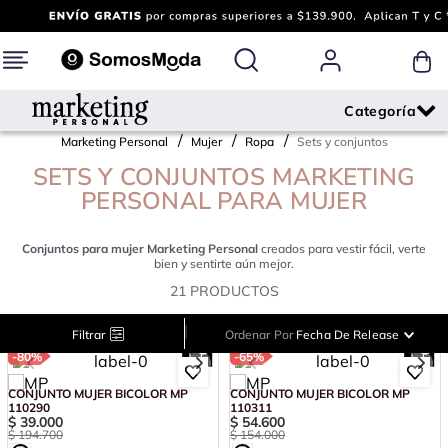
Marketing Personal
Mujer
Ropa
Sets y conjuntos
SETS Y CONJUNTOS MARKETING
PERSONAL PARA MUJER
Conjuntos para mujer Marketing Personal
creados para vestir fácil, verte
bien y sentirte aún mejor.
21
PRODUCTOS
|
Filtrar
Ordenar Por
Fecha De Release
-
80%
-
65%
CONJUNTO MUJER BICOLOR MP
CONJUNTO MUJER BICOLOR MP
110290
110311
$
39
.
000
$
54
.
600
$
194
.
700
$
154
.
000