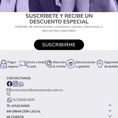
SUSCRÍBETE Y RECIBE UN
DESCUENTO ESPECIAL
Entérate de lanzamientos exclusivos, nuevas colecciones y
descuentos especiales
SUSCRIBIRME
Pagos
Envio a todo
Atención
Devoluciones
Seguimie
seguros
el país
al cliente
y garantía
de pedid
CONTÁCTANOS
contactosm@somosmoda.com.co
3226061605
TE AYUDAMOS
INFORMACIÓN LEGAL
MI CUENTA