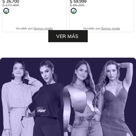
$
26
.
700
$
59
.
999
$
177
.
400
$
85
.
200
Vendido por:
Somos moda
Vendido por:
Somos moda