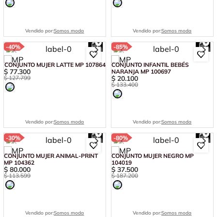
Vendido por:
Somos moda
Vendido por:
Somos moda
-
40%
-
85%
CONJUNTO MUJER LATTE MP 107864
CONJUNTO INFANTIL BEBÉS
$
77
.
300
NARANJA MP 100697
$
127
.
799
$
20
.
100
$
133
.
400
Vendido por:
Somos moda
Vendido por:
Somos moda
-
30%
-
80%
CONJUNTO MUJER ANIMAL-PRINT
CONJUNTO MUJER NEGRO MP
MP 104362
104019
$
80
.
000
$
37
.
500
$
113
.
599
$
187
.
200
Vendido por:
Somos moda
Vendido por:
Somos moda