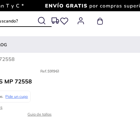
 buscando?
LOG
 72558
Ref.
591961
S MP 72558
Guia de tallas