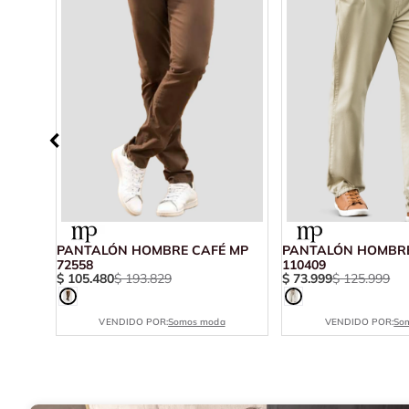
 MP
PANTALÓN HOMBRE CAFÉ MP
PANTALÓN HOMBRE
72558
110409
$
105
.
480
$
193
.
829
$
73
.
999
$
125
.
999
VENDIDO POR:
Somos moda
VENDIDO POR:
So