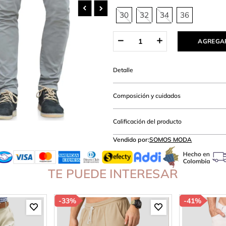
amibuzo
30
32
34
36
AGREGAR
Detalle
Composición y cuidados
Calificación del producto
Vendido por:
SOMOS MODA
TE PUEDE INTERESAR
-
33%
-
41%