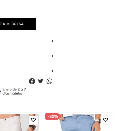
 A MI BOLSA
-
30%
-
30%