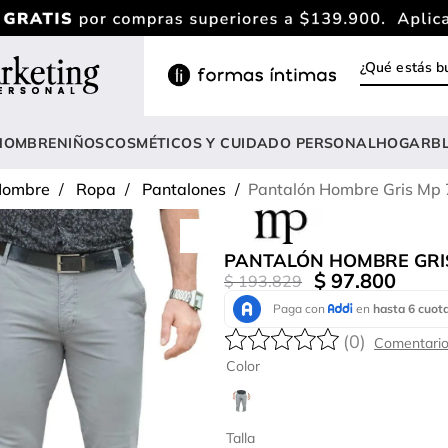
¿Qué estás
INOS MÁS BUSCADOS
ody
HOMBRE
NIÑOS
COSMÉTICOS Y CUIDADO PERSONAL
HOGAR
B
estidos
ombre
Ropa
Pantalones
Pantalón Hombre Gris Mp
rasier
lusas
PANTALÓN HOMBRE GRI
nterizo
$
97
.
800
$
193
.
829
estido
(
0
)
hort
Color
onjunto
anties
Talla