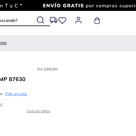
 buscando?
LOG
Ref.
639286
MP 87630
Guia de tallas