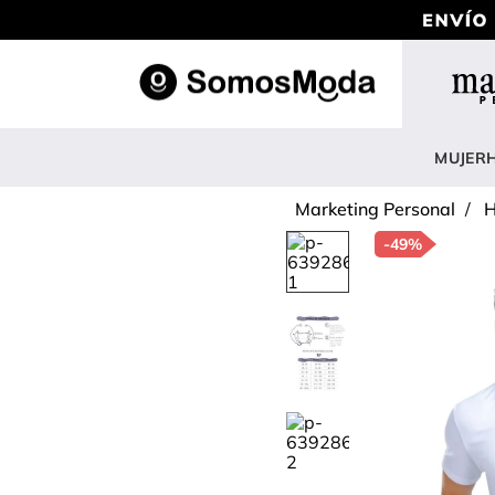
TÉRM
1
.
b
MUJER
2
.
v
Marketing Personal
H
3
.
b
-
49%
4
.
b
5
.
e
6
.
v
7
.
s
8
.
c
9
.
p