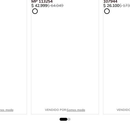
MP 113254
107944
$
42
.
999
$
64
.
049
$
26
.
100
$
173
mos moda
VENDIDO POR:
Somos moda
VENDIDO