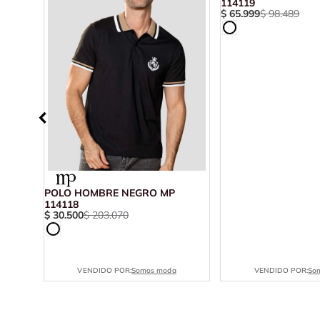
114119
$
65
.
999
$
98
.
489
MP
POLO HOMBRE NEGRO MP
114118
$
30
.
500
$
203
.
070
VENDIDO POR:
Somos moda
VENDIDO POR:
So