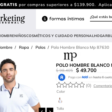
¿Qué estás
INOS MÁS BUSCADOS
ody
HOMBRE
NIÑOS
COSMÉTICOS Y CUIDADO PERSONAL
HOGAR
B
estidos
ombre
Ropa
Polos
Polo Hombre Blanco Mp 87630
rasier
lusas
POLO HOMBRE BLANCO 
nterizo
$
49
.
700
$
98
.
405
estido
(
0
)
hort
Color
onjunto
anties
Talla