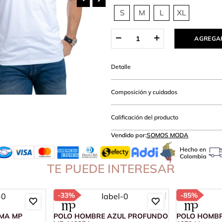
amibuzo
S
M
L
XL
AGREGAR
Detalle
Composición y cuidados
Calificación del producto
Vendido por:
SOMOS MODA
TE PUEDE INTERESAR
-
33%
-
85%
MA MP
POLO HOMBRE AZUL PROFUNDO
POLO HOMBR