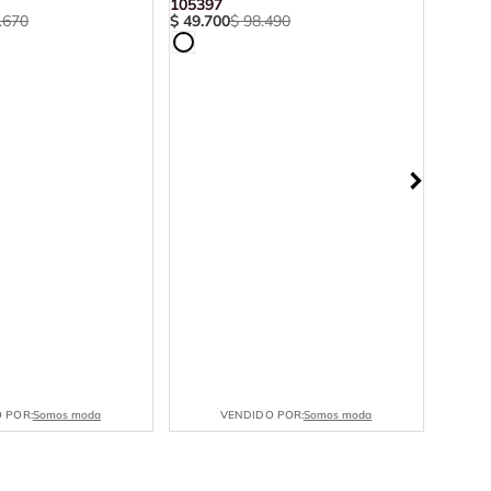
105397
.
670
$
49
.
700
$
98
.
490
POLO 
10200
$
32
.
2
 POR:
Somos moda
VENDIDO POR:
Somos moda