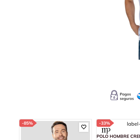
10
.
c
-
85%
-
33%
POLO HOMBRE CRE