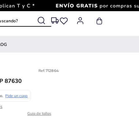
 buscando?
LOG
Ref.
712864
P 87630
Guia de tallas