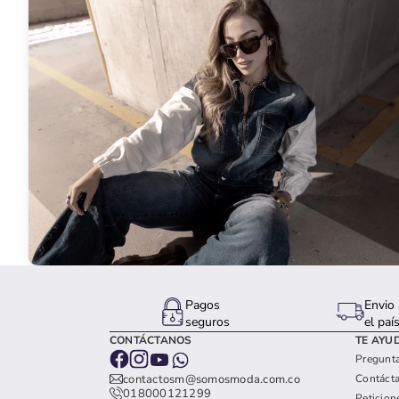
Pagos
Envio 
seguros
el paí
CONTÁCTANOS
TE AYU
Pregunta
Contáct
contactosm@somosmoda.com.co
018000121299
Peticion