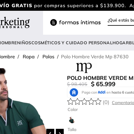
¿Qué estás
INOS MÁS BUSCADOS
ody
HOMBRE
NIÑOS
COSMÉTICOS Y CUIDADO PERSONAL
HOGAR
B
estidos
ombre
Ropa
Polos
Polo Hombre Verde Mp 87630
lusas
nterizo
POLO HOMBRE VERDE M
rasier
$
65
.
999
$
98
.
405
estido
(
0
)
hort
Color
amibuzo
opa deportiva mujer
Talla