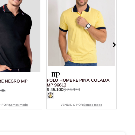
POLO HOMBRE PIÑA COLADA
E NEGRO MP
POLO 
MP 96612
11074
$
45
.
100
$
74
.
970
495
$
27
.
9
 POR:
Somos moda
VENDIDO POR:
Somos moda