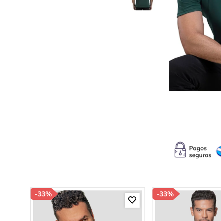
10
.
b
-
33%
-
33%