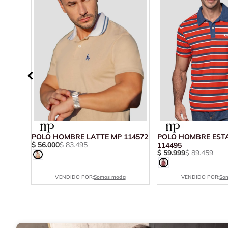
O
POLO HOMBRE LATTE MP 114572
POLO HOMBRE EST
$
56
.
000
$
83
.
495
ING PERSONAL
114495
$
59
.
999
$
89
.
459
VENDIDO POR:
Somos moda
VENDIDO POR:
So