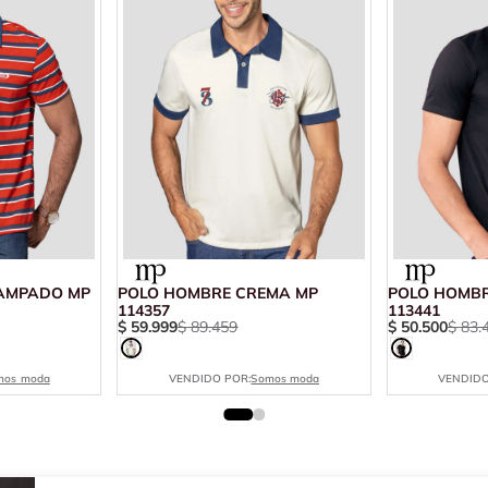
AMPADO MP
POLO HOMBRE CREMA MP
POLO HOMBR
114357
113441
$
59
.
999
$
89
.
459
$
50
.
500
$
83
.
mos moda
VENDIDO POR:
Somos moda
VENDIDO