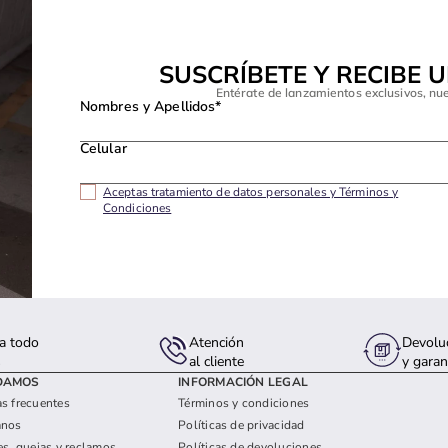
SUSCRÍBETE Y RECIBE 
Entérate de lanzamientos exclusivos, nu
Nombres y Apellidos*
Celular
Aceptas tratamiento de datos personales y Términos y
Condiciones
a todo
Atención
Devolu
s
al cliente
y garan
DAMOS
INFORMACIÓN LEGAL
s frecuentes
Términos y condiciones
anos
Políticas de privacidad
es, quejas y reclamos
Políticas de devoluciones