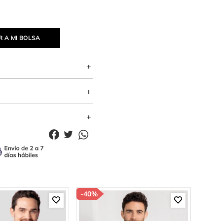
 A MI BOLSA
-
40%
-
81%