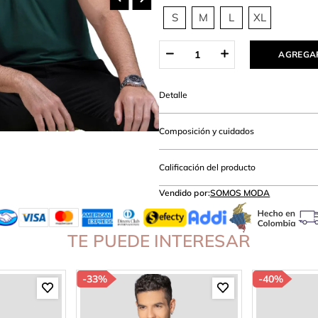
lanco
S
M
L
XL
AGREGAR
Detalle
Composición y cuidados
Calificación del producto
Vendido por:
SOMOS MODA
TE PUEDE INTERESAR
-
33%
-
40%