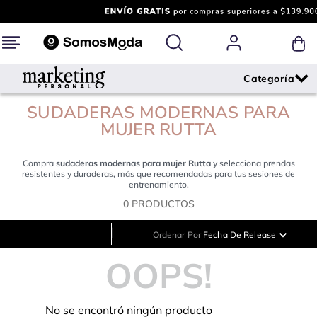
SUDADERAS MODERNAS PARA
MUJER RUTTA
Compra
sudaderas modernas para mujer Rutta
y selecciona prendas
resistentes y duraderas, más que recomendadas para tus sesiones de
entrenamiento.
0
PRODUCTOS
|
Ordenar Por
Fecha De Release
OOPS!
No se encontró ningún producto