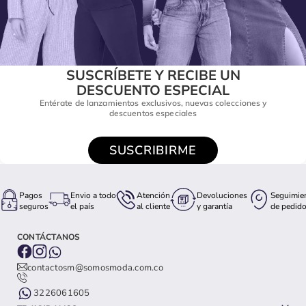
SUSCRÍBETE Y RECIBE UN
DESCUENTO ESPECIAL
Entérate de lanzamientos exclusivos, nuevas colecciones y
descuentos especiales
SUSCRIBIRME
Pagos
Envio a todo
Atención
Devoluciones
Seguimie
seguros
el país
al cliente
y garantía
de pedid
CONTÁCTANOS
contactosm@somosmoda.com.co
3226061605