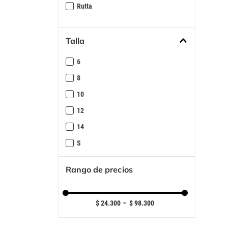
Multicolor
Rutta
MUSGO
Negro
Talla
Palo de Rosa
6
8
10
12
14
S
M
Rango de precios
L
XL
$ 24.300
–
$ 98.300