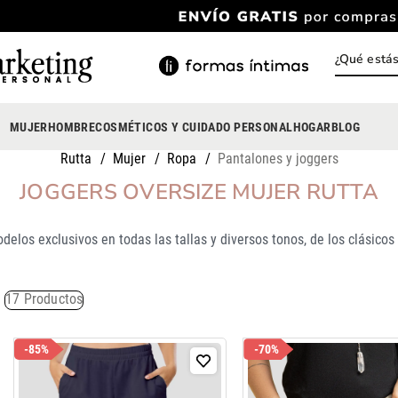
¿Qué está
INOS MÁS BUSCADOS
ody
MUJER
HOMBRE
COSMÉTICOS Y CUIDADO PERSONAL
HOGAR
BLOG
estidos
Rutta
Mujer
Ropa
Pantalones y joggers
rasier
JOGGERS OVERSIZE MUJER RUTTA
nterizo
odelos exclusivos en todas las tallas y diversos tonos, de los clásico
lusas
estido
17
Productos
anties
lusa
-
85%
-
70%
onjunto