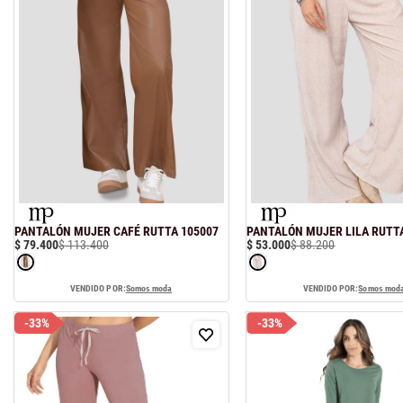
PANTALÓN MUJER CAFÉ RUTTA 105007
PANTALÓN MUJER LILA RUTT
$
79
.
400
$
113
.
400
$
53
.
000
$
88
.
200
VENDIDO POR:
Somos moda
VENDIDO POR:
Somos mod
-
33%
-
33%