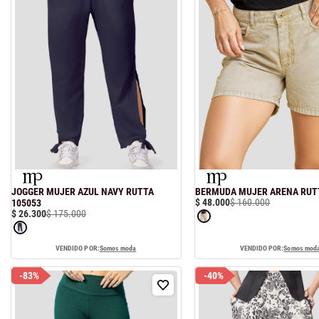
hort
JOGGER MUJER AZUL NAVY RUTTA
BERMUDA MUJER ARENA RUT
$
48
.
000
$
160
.
000
105053
$
26
.
300
$
175
.
000
VENDIDO POR:
Somos moda
VENDIDO POR:
Somos mod
-
83%
-
40%