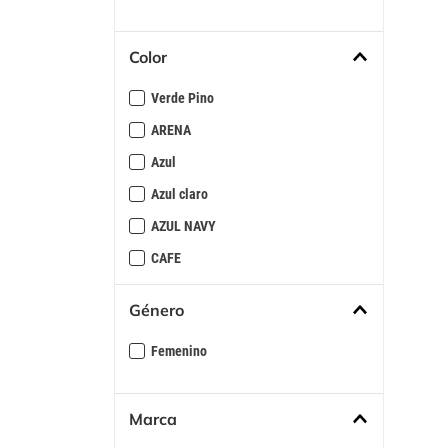
10
.
s
Color
Verde Pino
ARENA
Azul
Azul claro
AZUL NAVY
CAFE
ESTAMPADO
Género
Lila
Femenino
Lima
MARFIL
Marca
Morazul