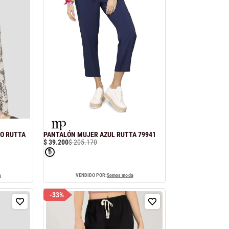
O RUTTA
PANTALÓN MUJER AZUL RUTTA 79941
$
39
.
200
$
205
.
170
a
VENDIDO POR:
Somos moda
-
33%