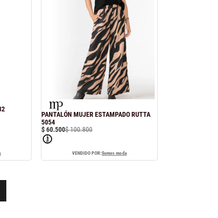
82
PANTALÓN MUJER ESTAMPADO RUTTA
5054
$
60
.
500
$
100
.
800
a
VENDIDO POR:
Somos moda