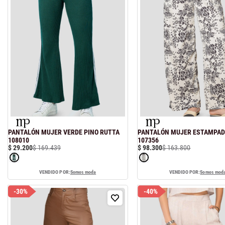
PANTALÓN MUJER VERDE PINO RUTTA
PANTALÓN MUJER ESTAMPAD
108010
107356
$
29
.
200
$
169
.
439
$
98
.
300
$
163
.
800
VENDIDO POR:
Somos moda
VENDIDO POR:
Somos mod
-
30%
-
40%