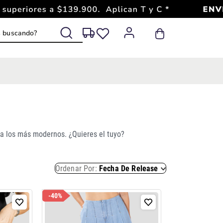
s buscando?
s a los más modernos. ¿Quieres el tuyo?
Ordenar Por
Fecha De Release
-
40%