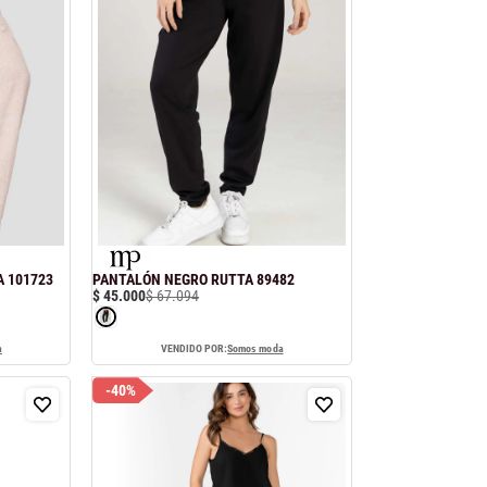
A 101723
PANTALÓN NEGRO RUTTA 89482
$
45
.
000
$
67
.
094
a
VENDIDO POR:
Somos moda
-
40%