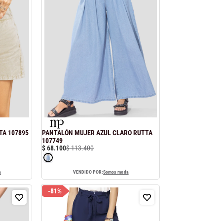
TA 107895
PANTALÓN MUJER AZUL CLARO RUTTA
107749
$
68
.
100
$
113
.
400
a
VENDIDO POR:
Somos moda
-
81%