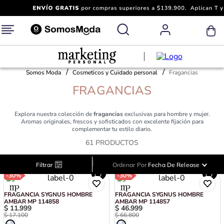
Somos Moda
Cosmeticos y Cuidado personal
Fragancias
FRAGANCIAS
Explora nuestra colección de
fragancias
exclusivas para hombre y mujer.
Aromas originales, frescos y sofisticados con excelente fijación para
complementar tu estilo diario.
61
PRODUCTOS
|
Filtrar
Ordenar Por
Fecha De Release
-
30%
-
30%
FRAGANCIA SYGNUS HOMBRE
FRAGANCIA SYGNUS HOMBRE
AMBAR MP 114858
AMBAR MP 114857
$
11
.
999
$
46
.
999
$
17
.
100
$
66
.
800