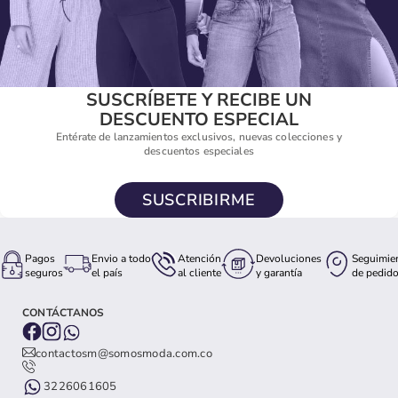
SUSCRÍBETE Y RECIBE UN
DESCUENTO ESPECIAL
Entérate de lanzamientos exclusivos, nuevas colecciones y
descuentos especiales
SUSCRIBIRME
Pagos
Envio a todo
Atención
Devoluciones
Seguimie
seguros
el país
al cliente
y garantía
de pedid
CONTÁCTANOS
contactosm@somosmoda.com.co
3226061605