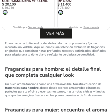
MUJER MANDARINA MP 114284
MP 48592
$
20
.
100
$
11
.
400
$
39
.
759
$
75
.
400
Vendido por:
Somos moda
Vendido por:
Somos moda
El aroma correcto tiene el poder de transformar tu presencia y fijar un
recuerdo inolvidable. Aquí reunimos una selección exclusiva de fragancias
originales que combinan notas profundas, frescas y sofisticadas, diseñadas
para adaptarse a tu ritmo diario y reflejar tu verdadera personalidad.
Fragancias para hombre: el detalle final
que completa cualquier look
Un buen aroma funciona como una firma invisible. Nuestra colección de
fragancias para hombre
abarca desde acordes amaderados e intensos,
perfectos para la oficina o eventos nocturnos, hasta notas cítricas y limpias
que aportan energía y frescura en tus planes casuales o de fin de semana.
Fragancias para mujer: encuentra el aroma