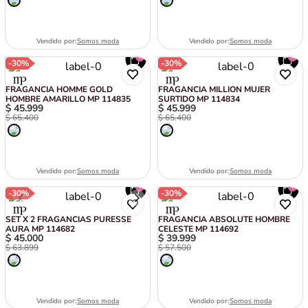
Vendido por:
Somos moda
Vendido por:
Somos moda
-
30%
-
30%
FRAGANCIA HOMME GOLD
FRAGANCIA MILLION MUJER
HOMBRE AMARILLO MP 114835
SURTIDO MP 114834
$
45
.
999
$
45
.
999
$
65
.
400
$
65
.
400
Vendido por:
Somos moda
Vendido por:
Somos moda
-
30%
-
30%
SET X 2 FRAGANCIAS PURESSE
FRAGANCIA ABSOLUTE HOMBRE
AURA MP 114682
CELESTE MP 114692
$
45
.
000
$
39
.
999
$
63
.
899
$
57
.
500
Vendido por:
Somos moda
Vendido por:
Somos moda