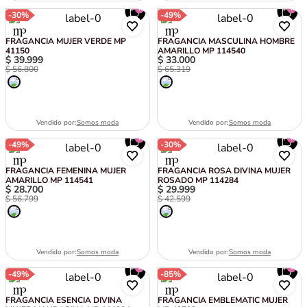
-
30%
-
49%
FRAGANCIA MUJER VERDE MP
FRAGANCIA MASCULINA HOMBRE
41150
AMARILLO MP 114540
$
39
.
999
$
33
.
000
$
56
.
800
$
65
.
319
Vendido por:
Somos moda
Vendido por:
Somos moda
-
49%
-
30%
FRAGANCIA FEMENINA MUJER
FRAGANCIA ROSA DIVINA MUJER
AMARILLO MP 114541
ROSADO MP 114284
$
28
.
700
$
29
.
999
$
56
.
799
$
42
.
599
Vendido por:
Somos moda
Vendido por:
Somos moda
-
49%
-
85%
FRAGANCIA ESENCIA DIVINA
FRAGANCIA EMBLEMATIC MUJER