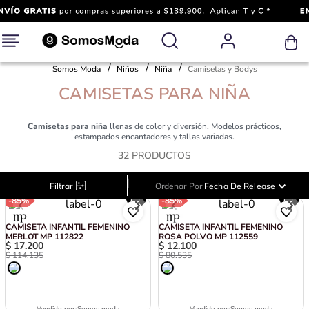
Somos Moda
Niños
Niña
Camisetas y Bodys
CAMISETAS PARA NIÑA
Camisetas para niña
llenas de color y diversión. Modelos prácticos,
estampados encantadores y tallas variadas.
32
PRODUCTOS
|
Filtrar
Ordenar Por
Fecha De Release
-
85%
-
85%
CAMISETA INFANTIL FEMENINO
CAMISETA INFANTIL FEMENINO
MERLOT MP 112822
ROSA POLVO MP 112559
$
17
.
200
$
12
.
100
$
114
.
135
$
80
.
535