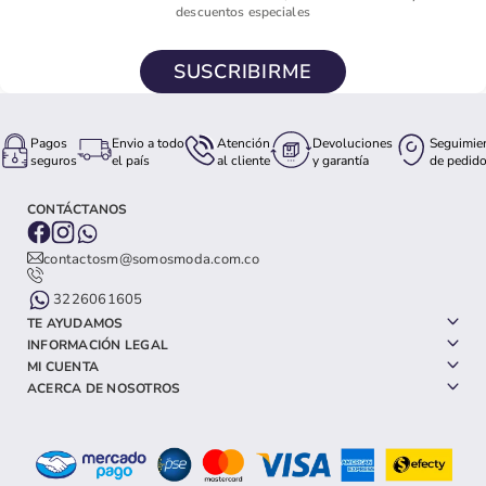
descuentos especiales
SUSCRIBIRME
Pagos
Envio a todo
Atención
Devoluciones
Seguimie
seguros
el país
al cliente
y garantía
de pedid
CONTÁCTANOS
contactosm@somosmoda.com.co
3226061605
TE AYUDAMOS
INFORMACIÓN LEGAL
MI CUENTA
ACERCA DE NOSOTROS