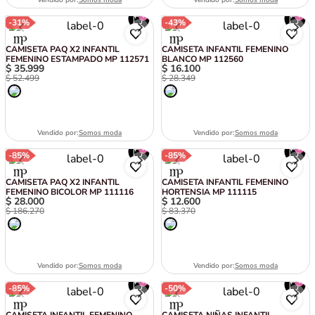
Vendido por:
Somos moda
Vendido por:
Somos moda
-
31%
-
43%
CAMISETA PAQ X2 INFANTIL
CAMISETA INFANTIL FEMENINO
FEMENINO ESTAMPADO MP 112571
BLANCO MP 112560
$
35
.
999
$
16
.
100
$
52
.
499
$
28
.
349
Vendido por:
Somos moda
Vendido por:
Somos moda
-
85%
-
85%
CAMISETA PAQ X2 INFANTIL
CAMISETA INFANTIL FEMENINO
FEMENINO BICOLOR MP 111116
HORTENSIA MP 111115
$
28
.
000
$
12
.
600
$
186
.
270
$
83
.
370
Vendido por:
Somos moda
Vendido por:
Somos moda
-
85%
-
50%