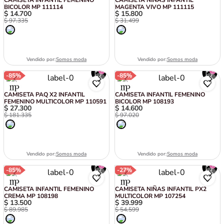
CAMISETA INFANTIL FEMENINO
CAMISETA NIÑAS INFANTIL
BICOLOR MP 111114
MAGENTA VIVO MP 111115
$
14
.
700
$
15
.
800
$
97
.
335
$
31
.
499
Vendido por:
Somos moda
Vendido por:
Somos moda
-
85%
-
85%
CAMISETA PAQ X2 INFANTIL
CAMISETA INFANTIL FEMENINO
FEMENINO MULTICOLOR MP 110591
BICOLOR MP 108193
$
27
.
300
$
14
.
600
$
181
.
335
$
97
.
020
Vendido por:
Somos moda
Vendido por:
Somos moda
-
85%
-
27%
CAMISETA INFANTIL FEMENINO
CAMISETA NIÑAS INFANTIL PX2
CREMA MP 108198
MULTICOLOR MP 107254
$
13
.
500
$
39
.
999
$
89
.
985
$
54
.
599