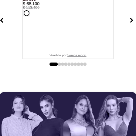
$
68
.
100
$
113
.
400
Vendido por:
Somos moda