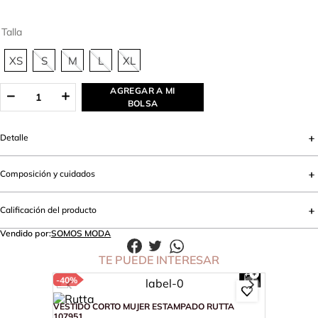
Talla
XS
S
M
L
XL
AGREGAR A MI
BOLSA
Detalle
Composición y cuidados
Calificación del producto
Vendido por:
SOMOS MODA
TE PUEDE INTERESAR
-
40%
VESTIDO CORTO MUJER ESTAMPADO RUTTA
107951