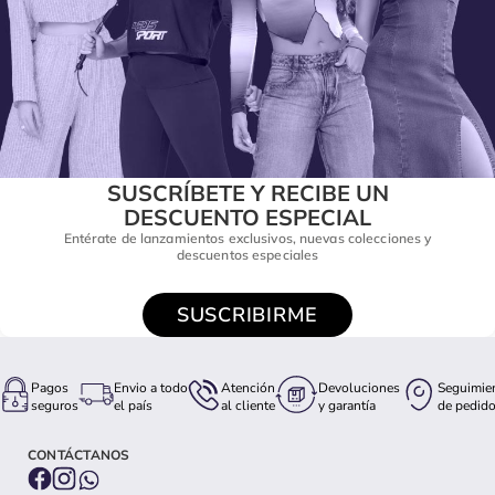
SUSCRÍBETE Y RECIBE UN
DESCUENTO ESPECIAL
Entérate de lanzamientos exclusivos, nuevas colecciones y
descuentos especiales
SUSCRIBIRME
Pagos
Envio a todo
Atención
Devoluciones
Seguimie
seguros
el país
al cliente
y garantía
de pedid
CONTÁCTANOS