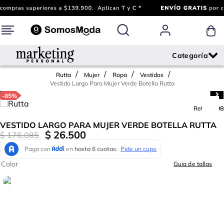
Rutta
Mujer
Ropa
Vestidos
Vestido Largo Para Mujer Verde Botella Rutta
-
85%
Ref.
612198
VESTIDO LARGO PARA MUJER VERDE BOTELLA RUTTA
$
26
.
500
$
176
.
085
Color
Guia de tallas