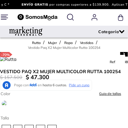
Rutta
Mujer
Ropa
Vestidos
Vestido Paq X2 Mujer Multicolor Rutta 100254
-
70%
Ref.
742618
VESTIDO PAQ X2 MUJER MULTICOLOR RUTTA 100254
$
47
.
300
$
157
.
500
Color
Guia de tallas
Talla