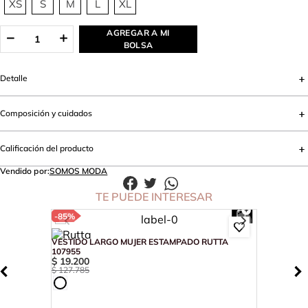
XS
S
M
L
XL
AGREGAR A MI
BOLSA
Detalle
Composición y cuidados
Calificación del producto
Vendido por:
SOMOS MODA
TE PUEDE INTERESAR
-
85%
VESTIDO LARGO MUJER ESTAMPADO RUTTA
107955
$
19
.
200
$
127
.
785