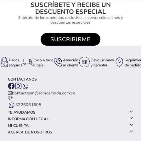
SUSCRÍBETE Y RECIBE UN
DESCUENTO ESPECIAL
Entérate de lanzamientos exclusivos, nuevas colecciones y
descuentos especiales
SUSCRIBIRME
Pagos
Envio a todo
Atención
Devoluciones
Seguimie
seguros
el país
al cliente
y garantía
de pedid
CONTÁCTANOS
contactosm@somosmoda.com.co
3226061605
TE AYUDAMOS
INFORMACIÓN LEGAL
MI CUENTA
ACERCA DE NOSOTROS