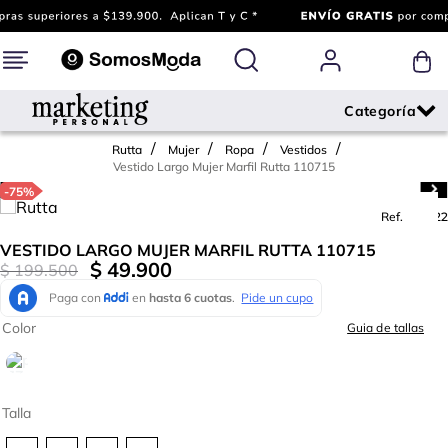
Rutta
Mujer
Ropa
Vestidos
Vestido Largo Mujer Marfil Rutta 110715
-
75%
Ref.
774822
VESTIDO LARGO MUJER MARFIL RUTTA 110715
$
49
.
900
$
199
.
500
Color
Guia de tallas
Talla