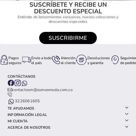
SUSCRÍBETE Y RECIBE UN
DESCUENTO ESPECIAL
Entérate de lanzamientos exclusivos, nuevas colecciones y
descuentos especiales
SUSCRIBIRME
Pagos
Envio a todo
Atención
Devoluciones
Seguimie
seguros
el país
al cliente
y garantía
de pedid
CONTÁCTANOS
contactosm@somosmoda.com.co
3226061605
TE AYUDAMOS
INFORMACIÓN LEGAL
MI CUENTA
ACERCA DE NOSOTROS