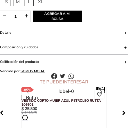
S
M
L
XL
AGREGAR A MI
BOLSA
Detalle
Composición y cuidados
Calificación del producto
Vendido por:
SOMOS MODA
TE PUEDE INTERESAR
-
85%
VESTIDO CORTO MUJER AZUL PETROLEO RUTTA
106601
$
25
.
800
$
171
.
570