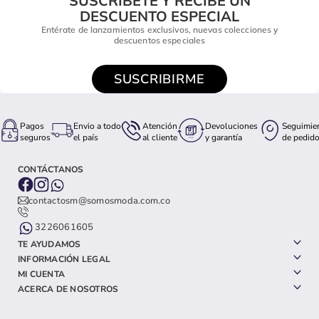
SUSCRÍBETE Y RECIBE UN
DESCUENTO ESPECIAL
Entérate de lanzamientos exclusivos, nuevas colecciones y
descuentos especiales
SUSCRIBIRME
Pagos
Envio a todo
Atención
Devoluciones
Seguimie
seguros
el país
al cliente
y garantía
de pedid
CONTÁCTANOS
contactosm@somosmoda.com.co
3226061605
TE AYUDAMOS
INFORMACIÓN LEGAL
MI CUENTA
ACERCA DE NOSOTROS