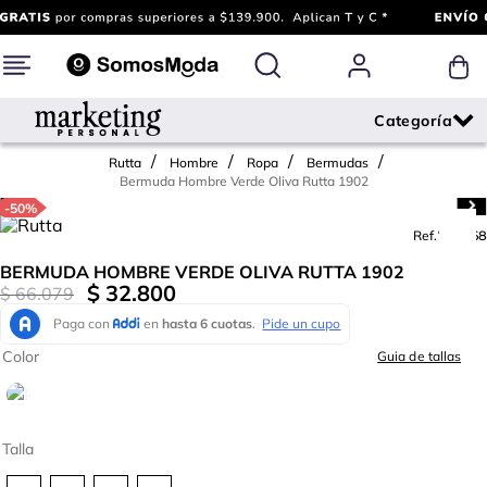
Rutta
Hombre
Ropa
Bermudas
Bermuda Hombre Verde Oliva Rutta 1902
-
50%
Ref.
730368
BERMUDA HOMBRE VERDE OLIVA RUTTA 1902
$
32
.
800
$
66
.
079
Color
Guia de tallas
Talla