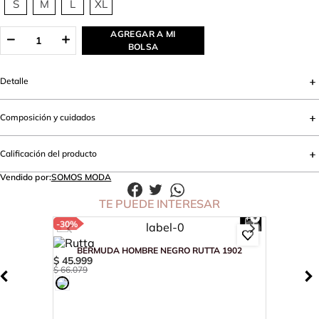
S
M
L
XL
AGREGAR A MI
BOLSA
Detalle
Composición y cuidados
Calificación del producto
Vendido por:
SOMOS MODA
TE PUEDE INTERESAR
-
30%
BERMUDA HOMBRE NEGRO RUTTA 1902
$
45
.
999
$
66
.
079